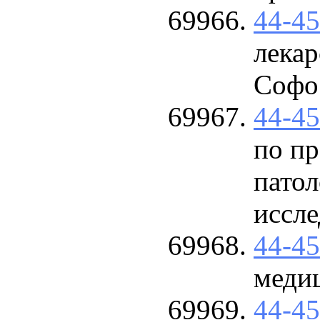
44-4
лека
Софо
44-4
по п
патол
иссле
44-4
меди
44-4