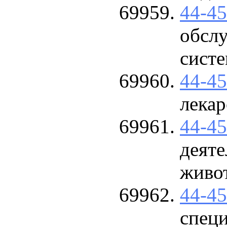
44-4
обсл
сист
44-4
лекар
44-4
деят
живо
44-4
спец