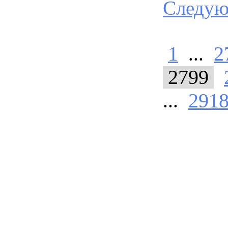
Следу
1
...
2
2799
...
291