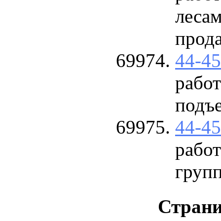
леса
прода
44-4
рабо
подъ
44-4
рабо
груп
Стран