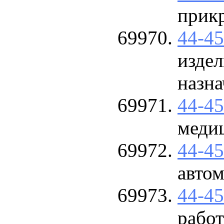
прик
44-4
изде
назна
44-4
меди
44-4
авто
44-4
работ