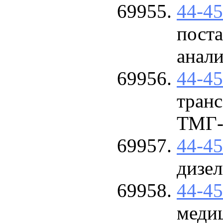
44-4
поста
анали
44-4
тран
ТМГ-
44-4
дизе
44-4
меди