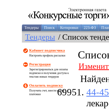
Тендеры
Поиск
Котировки
223-ФЗ
Пла
Тендеры
/ Список тенд
Кабинет подписчика
Списо
Настроить профиль рассылки
Изменит
Регистрация
Зарегистрироваться для оплаты
подписки и получения доступа к
Найде
текстам новых тендеров
Оплатить подписку
44-4
Получить счет, ввести номер
платежки
лекар