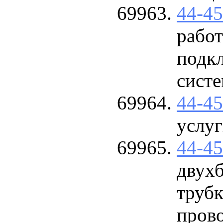
44-4
работ
подк
сист
44-4
услу
44-4
двух
трубк
пров