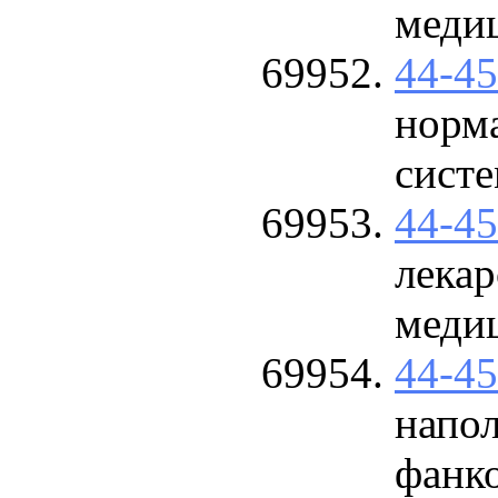
меди
44-4
норм
сист
44-4
лекар
меди
44-4
напо
фанк