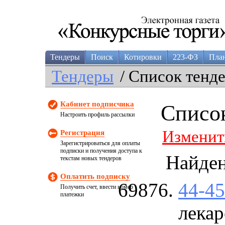
Тендеры
Поиск
Котировки
223-ФЗ
Пла
Тендеры
/ Список тенд
Кабинет подписчика
Списо
Настроить профиль рассылки
Изменит
Регистрация
Зарегистрироваться для оплаты
подписки и получения доступа к
Найде
текстам новых тендеров
Оплатить подписку
44-4
Получить счет, ввести номер
платежки
лекар