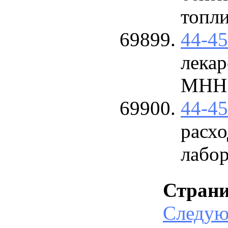
топли
44-4
лекар
МНН 
44-4
расхо
лабо
Стран
Следу