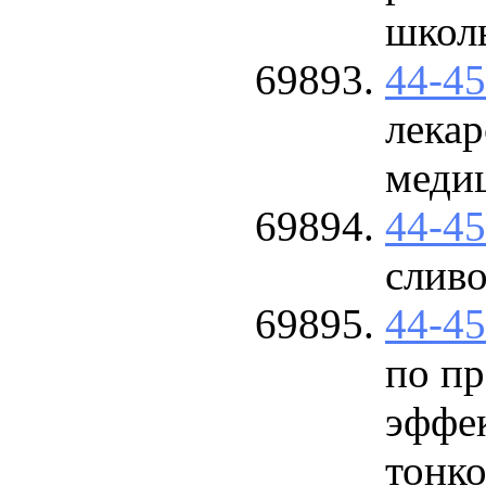
школ
44-4
лекар
меди
44-4
слив
44-4
по п
эффе
тонко