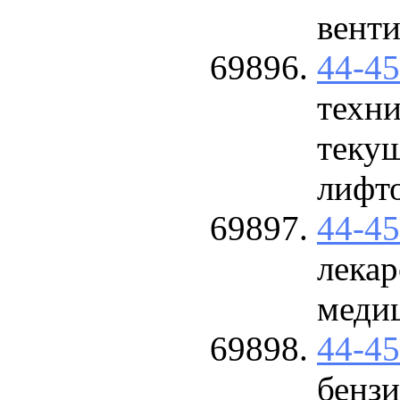
вент
44-4
техни
теку
лифт
44-4
лекар
меди
44-4
бензи