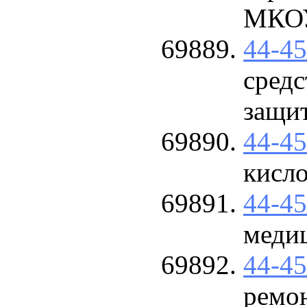
МКОУ
44-4
сред
защи
44-4
кисл
44-4
меди
44-4
ремон