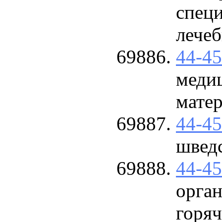
спец
лечеб
44-4
меди
мате
44-4
швед
44-4
орган
горяч