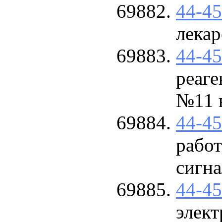
44-4
лекар
44-4
реаг
№11 в
44-4
рабо
сигн
44-4
элект