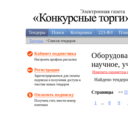
Тендеры
Поиск
Котировки
223-ФЗ
Пла
Тендеры
/ Список тендеров
Кабинет подписчика
Оборудован
Настроить профиль рассылки
научное, у
Регистрация
Изменить параметры 
Зарегистрироваться для оплаты
Найдено тендер
подписки и получения доступа к
текстам новых тендеров
Страницы
<<
П
Оплатить подписку
Получить счет, ввести номер
1
8
9
...
платежки