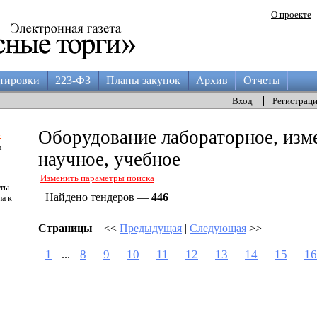
О проекте
тировки
223-ФЗ
Планы закупок
Архив
Отчеты
Вход
Регистрац
а
Оборудование лабораторное, изм
и
научное, учебное
Изменить параметры поиска
аты
Найдено тендеров —
446
па к
Страницы
<<
Предыдущая
|
Следующая
>>
1
8
9
10
11
12
13
14
15
16
...