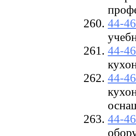
проф
44-4
учеб
44-4
кухо
44-4
кухон
осна
44-4
обор