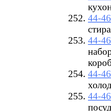
кухо
44-4
стир
44-4
набор
коро
44-4
холо
44-4
посу