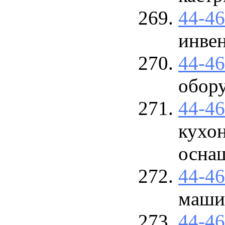
44-4
инве
44-4
обор
44-4
кухон
осна
44-4
маши
44-4