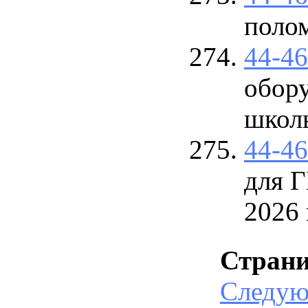
поло
44-4
обор
школ
44-4
для 
2026 
Стран
Следу