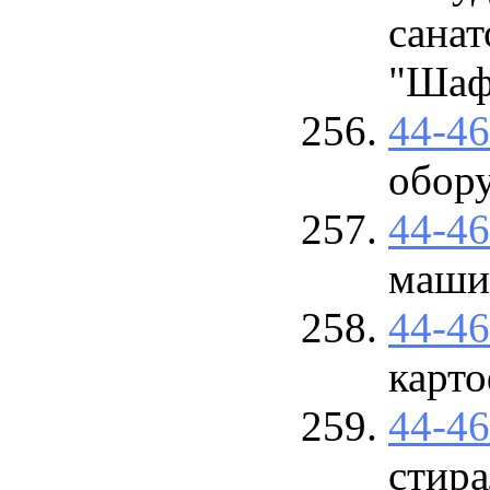
санат
"Шаф
44-4
обор
44-4
маши
44-4
карт
44-4
стир