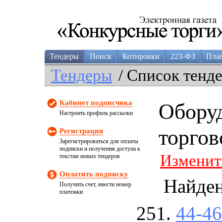
Тендеры
Поиск
Котировки
223-ФЗ
Пла
Тендеры
/ Список тенд
Кабинет подписчика
Обору
Настроить профиль рассылки
торгов
Регистрация
Зарегистрироваться для оплаты
подписки и получения доступа к
Изменит
текстам новых тендеров
Оплатить подписку
Найде
Получить счет, ввести номер
платежки
44-4