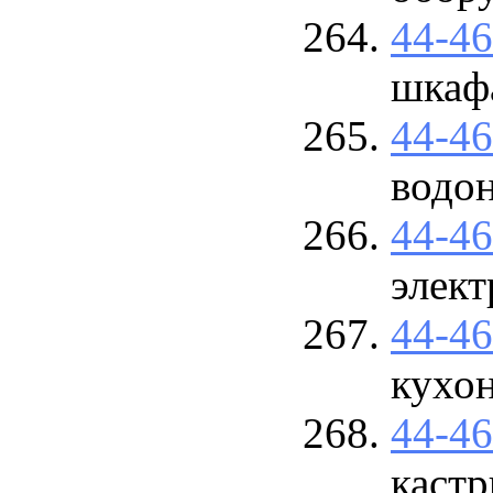
44-4
шкаф
44-4
водон
44-4
элек
44-4
кухон
44-4
каст