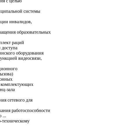
ия с целью
иципальной системы
ации инвалидов,
нащения образовательных
плект раций
 доступа
инского оборудования
ункцией видеосвязи,
ционного
ызова)
ионных
и комплектующих
нц-зала
ия сетевого для
жания работоспособности
...
о-техническому