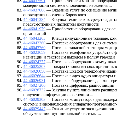
44-46037591
— Приобретение и монтаж оборудован
модернизации системы оповещения населения ...
44-46037668
— Оказание услуг по оснащению мун
оповещения населения Боровского ...
44-46041384
— Закупка технических средств адапт
предусмотренных паспортом доступности
44-46041979
— Приобретение оборудования для ос
организаций
44-46043263
— Клещи индукционные токовые, ком
44-46043360
— Поставка оборудования для системы
44-46043760
— Поставка запасной части для медиц
44-46023659
— Поставка телефонных устройств с ф
навигации и текстовым выходом в пользу граждан
44-46024277
— Поставка оборудования коммуника
44-46025207
— Товары (кнопка вызова, приемник в
44-46026050
— Поставка шкафов телекоммуникац
44-46026644
— Поставка видео аудио аппаратуры 
44-46026931
— Поставка оборудования для конфере
44-46027206
— Поставка цифровых радиостанций
44-46028732
— Закупка пункта линейного расширен
получения информации о состоянии ...
44-46029303
— Поставка коммутаторов для поддер
системы видеонаблюдения аппаратно-программного 
44-46029447
— Оказание услуг по эксплуатационн
обслуживанию муниципальной системы ...