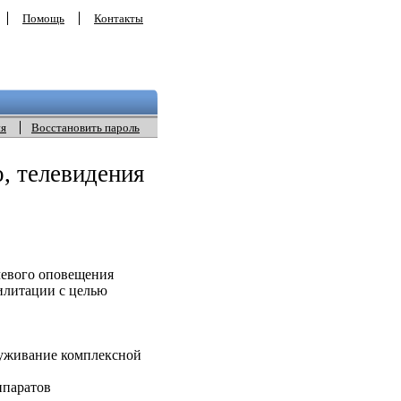
Помощь
Контакты
ия
Восстановить пароль
, телевидения
чевого оповещения
илитации с целью
уживание комплексной
ппаратов