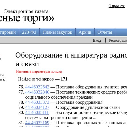
О проекте
тировки
223-ФЗ
Планы закупок
Архив
Отчеты
Вход
Регистрац
а
Оборудование и аппаратура радио
и
и связи
Изменить параметры поиска
аты
Найдено тендеров —
171
па к
44-46032642
— Поставка оборудования пунктов ре
44-46032840
— Поставка технических средств реаб
социального обеспечения граждан
44-46033373
— Поставка оборудования
44-46034127
— Оборудование дуплексной связи
44-46035111
— Эксплуатационно-техническое обсл
системы экстренного оповещения ...
44-46035169
— Поставка проводных телефонных а