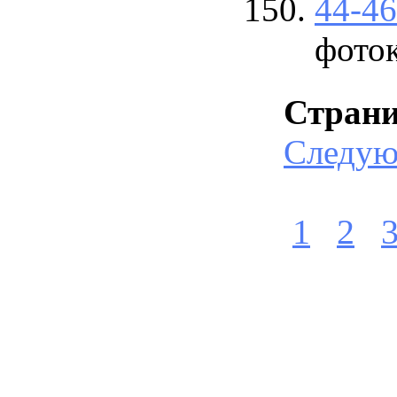
44-4
фото
Стран
Следу
1
2