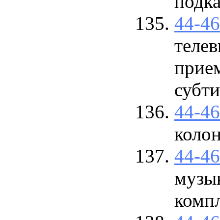
подка
44-4
телев
прие
субти
44-4
коло
44-4
музы
комп