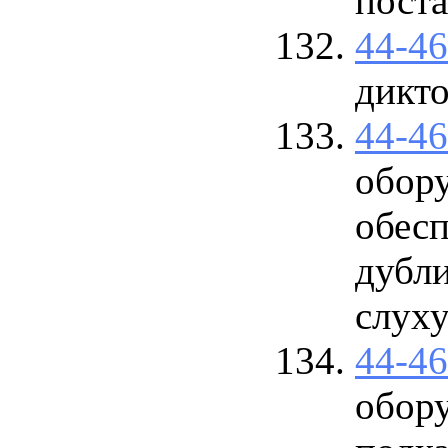
поста
44-4
дикт
44-4
обору
обес
дубли
слуху
44-4
обору