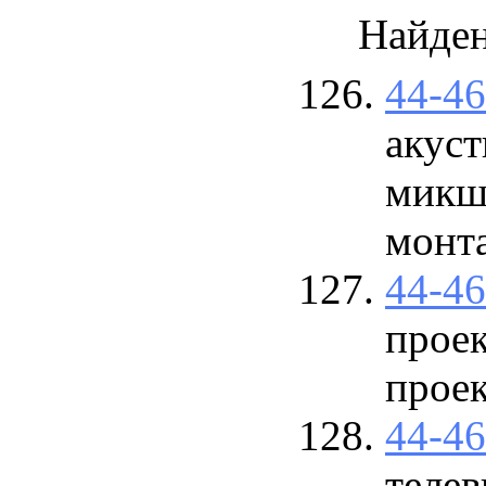
Найде
44-4
акуст
микш
монт
44-4
проек
прое
44-4
телев