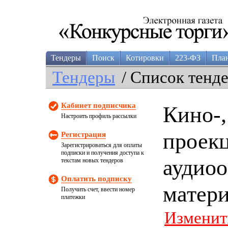
Тендеры
Поиск
Котировки
223-ФЗ
Пла
Тендеры
/ Список тенд
Кабинет подписчика
Кино-,
Настроить профиль рассылки
проек
Регистрация
Зарегистрироваться для оплаты
подписки и получения доступа к
аудиоо
текстам новых тендеров
Оплатить подписку
матер
Получить счет, ввести номер
платежки
Изменит