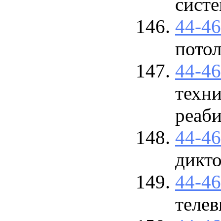
сист
44-4
пото
44-4
техни
реаби
44-4
дикто
44-4
телев