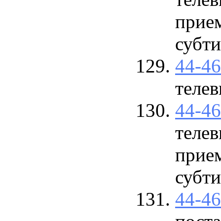
прие
субти
44-4
телев
44-4
телев
прие
субт
44-4