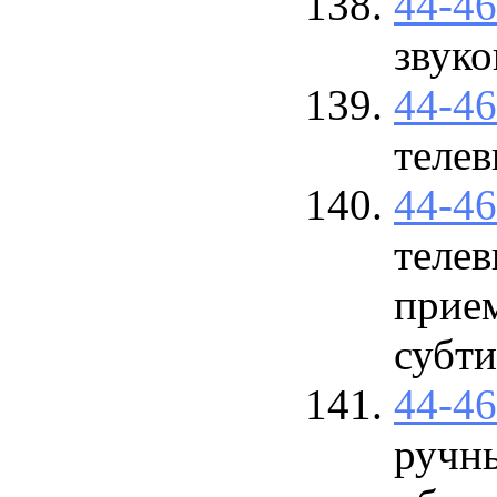
44-4
звуко
44-4
телев
44-4
телев
прие
субти
44-4
ручн