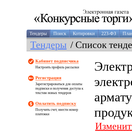
Тендеры
Поиск
Котировки
223-ФЗ
Пла
Тендеры
/ Список тенд
Кабинет подписчика
Элект
Настроить профиль рассылки
электр
Регистрация
Зарегистрироваться для оплаты
подписки и получения доступа к
армату
текстам новых тендеров
Оплатить подписку
проду
Получить счет, ввести номер
платежки
Изменит