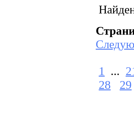
Найде
Стран
Следу
1
...
2
28
29