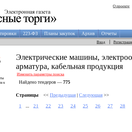
О проекте
тировки
223-ФЗ
Планы закупок
Архив
Отчеты
Вход
Регистрац
а
Электрические машины, электроо
и
арматура, кабельная продукция
Изменить параметры поиска
аты
Найдено тендеров —
775
па к
Страницы
<<
Предыдущая
|
Следующая
>>
1
21
22
23
24
25
26
27
28
...