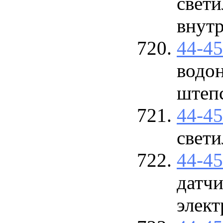
свети
внут
44-4
водон
штеп
44-4
свет
44-4
датч
элект