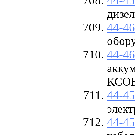
44-4
дизел
44-4
обору
44-4
аккум
КСО
44-4
элект
44-4