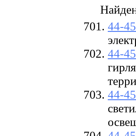
Найде
44-4
элект
44-4
гирля
терр
44-4
свет
осве
44-4