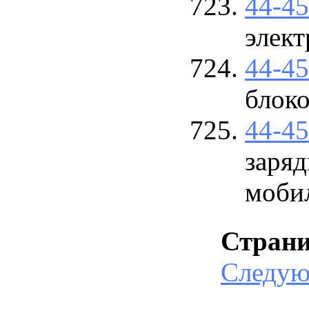
44-4
элект
44-4
блоко
44-4
заряд
моби
Стран
Следу