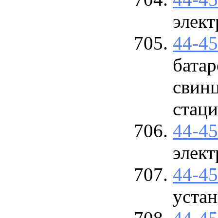
элект
44-4
батар
свин
стац
44-4
элект
44-4
устан