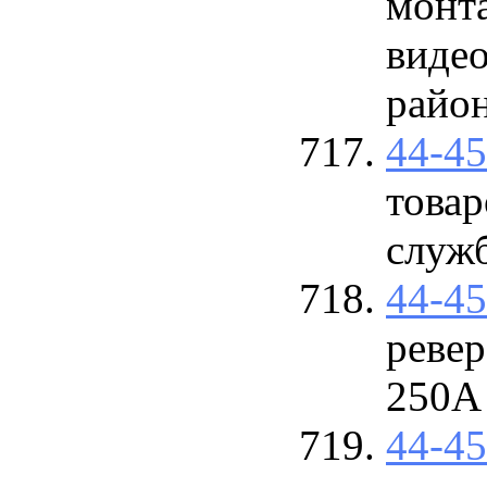
монт
виде
райо
44-4
товар
служ
44-4
реве
250А
44-4