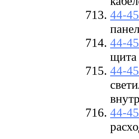
кабел
44-4
пане
44-4
щита
44-4
свет
внут
44-4
расхо