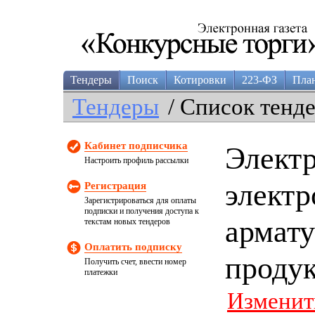
Тендеры
Поиск
Котировки
223-ФЗ
Пла
Тендеры
/ Список тенд
Кабинет подписчика
Элект
Настроить профиль рассылки
электр
Регистрация
Зарегистрироваться для оплаты
подписки и получения доступа к
армату
текстам новых тендеров
Оплатить подписку
проду
Получить счет, ввести номер
платежки
Изменит