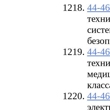
44-4
техн
систе
безоп
44-4
техн
меди
класс
44-4
элек