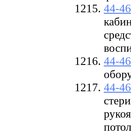
44-4
каби
средс
восп
44-4
обору
44-4
стер
рукоя
потол