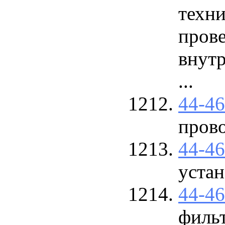
техни
прове
внут
...
44-4
прово
44-4
устан
44-4
фильт