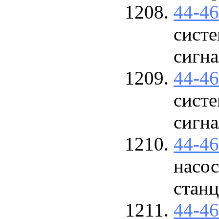
44-4
сист
сигн
44-4
сист
сигн
44-4
насос
станц
44-4