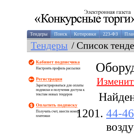
Тендеры
Поиск
Котировки
223-ФЗ
Пла
Тендеры
/ Список тенд
Кабинет подписчика
Обору
Настроить профиль рассылки
Изменит
Регистрация
Зарегистрироваться для оплаты
подписки и получения доступа к
Найде
текстам новых тендеров
Оплатить подписку
44-4
Получить счет, ввести номер
платежки
возд