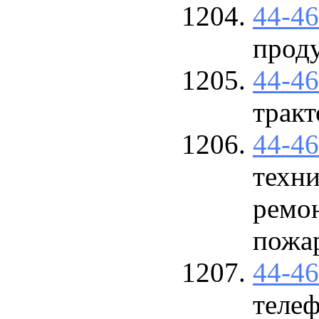
44-4
прод
44-4
тракт
44-4
техни
ремон
пожар
44-4
теле