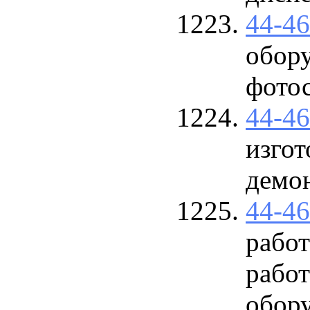
44-4
обору
фото
44-4
изгот
демо
44-4
работ
рабо
обор