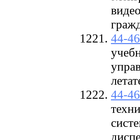
видео
граж
44-4
учеб
упра
лета
44-4
техн
сист
диспе