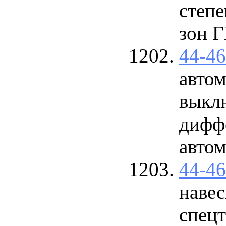
степе
зон 
44-4
авто
выкл
дифф
автом
44-4
навес
спец