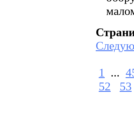
мало
Стран
Следу
1
...
4
52
53