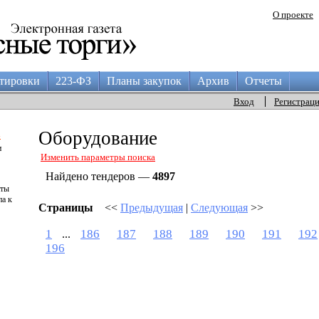
О проекте
тировки
223-ФЗ
Планы закупок
Архив
Отчеты
Вход
Регистрац
а
Оборудование
и
Изменить параметры поиска
Найдено тендеров —
4897
аты
па к
Страницы
<<
Предыдущая
|
Следующая
>>
1
186
187
188
189
190
191
192
...
196