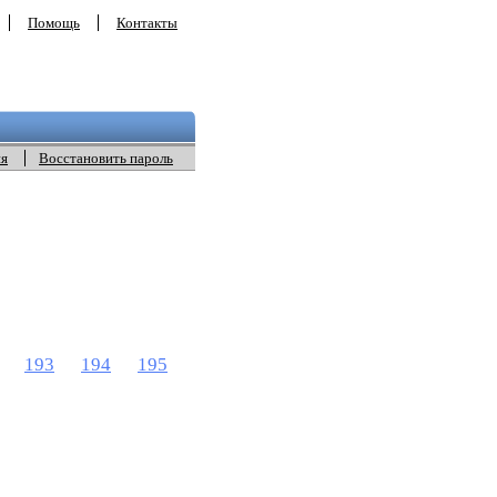
Помощь
Контакты
ия
Восстановить пароль
193
194
195