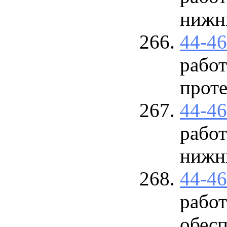
нижн
44-4
рабо
прот
44-4
работ
нижн
44-4
работ
обес