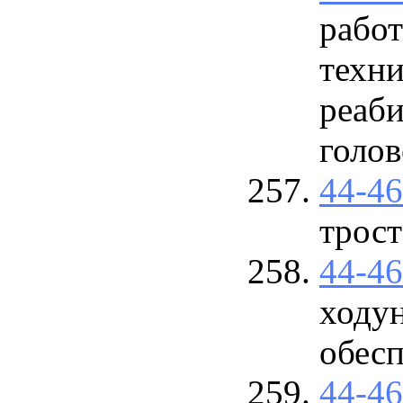
работ
техни
реаби
голов
44-4
трос
44-4
ходун
обесп
44-4