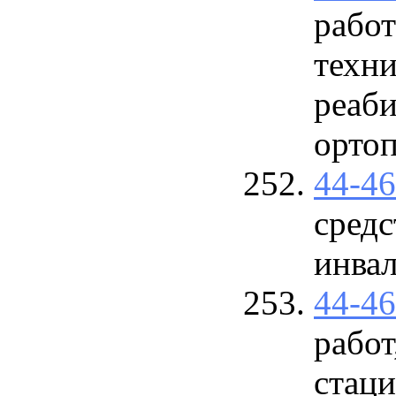
работ
техни
реаб
ортоп
44-4
средс
инва
44-4
работ
стаци