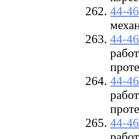
44-4
механ
44-4
рабо
прот
44-4
рабо
прот
44-4
работ