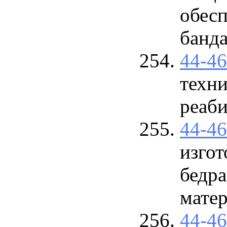
обес
банд
44-4
техни
реаби
44-4
изгот
бедра
матер
44-4