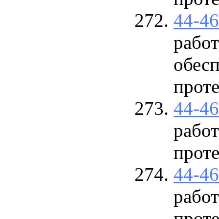
44-4
работ
обесп
прот
44-4
рабо
прот
44-4
рабо
прот