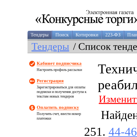
Тендеры
Поиск
Котировки
223-ФЗ
Пла
Тендеры
/ Список тенд
Кабинет подписчика
Технич
Настроить профиль рассылки
реаби
Регистрация
Зарегистрироваться для оплаты
подписки и получения доступа к
Изменит
текстам новых тендеров
Оплатить подписку
Найде
Получить счет, ввести номер
платежки
44-4