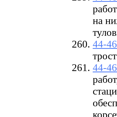
работ
на ни
туло
44-4
трос
44-4
рабо
стаци
обес
корсе