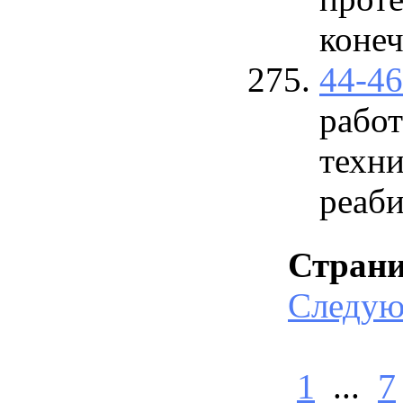
конеч
44-4
работ
техни
реаби
Стран
Следу
1
...
7