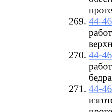
прот
44-4
работ
верх
44-4
работ
бедра
44-4
изгот
проте