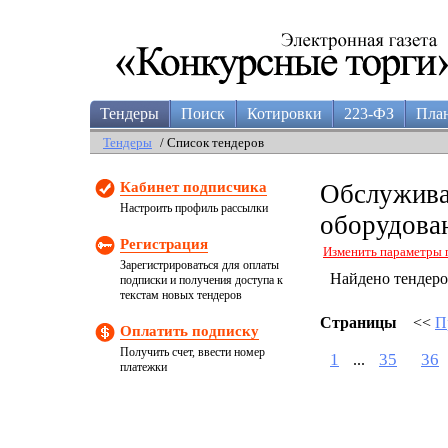
Тендеры
Поиск
Котировки
223-ФЗ
Пла
Тендеры
/ Список тендеров
Кабинет подписчика
Обслужива
Настроить профиль рассылки
оборудова
Регистрация
Изменить параметры 
Зарегистрироваться для оплаты
Найдено тендер
подписки и получения доступа к
текстам новых тендеров
Страницы
<<
П
Оплатить подписку
Получить счет, ввести номер
1
35
36
...
платежки