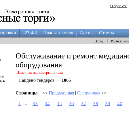
О проекте
тировки
223-ФЗ
Планы закупок
Архив
Отчеты
Вход
Регистрац
а
Обслуживание и ремонт медицин
и
оборудования
Изменить параметры поиска
аты
Найдено тендеров —
1065
па к
Страницы
<<
Предыдущая
|
Следующая
>>
1
33
34
35
36
37
38
39
40
...