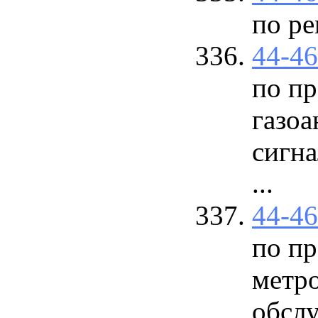
по р
44-4
по п
газоа
сигна
...
44-4
по п
метр
обсл