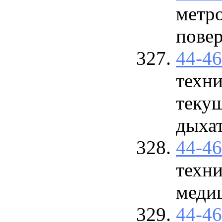
метро
повер
44-4
техни
теку
дыхат
44-4
техн
меди
44-4