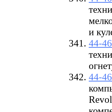
техни
мелк
и кул
44-4
техн
огне
44-4
комп
Revol
компе