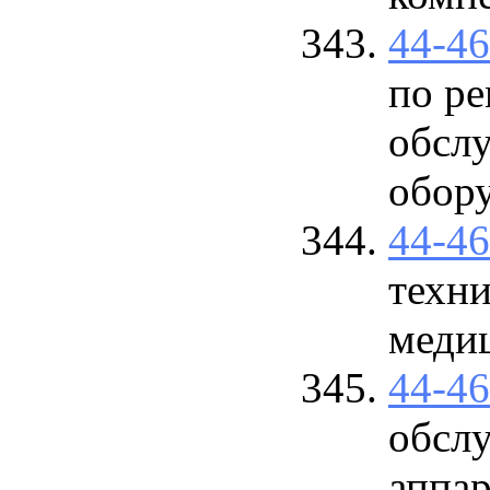
44-4
по ре
обсл
обор
44-4
техн
меди
44-4
обсл
аппа