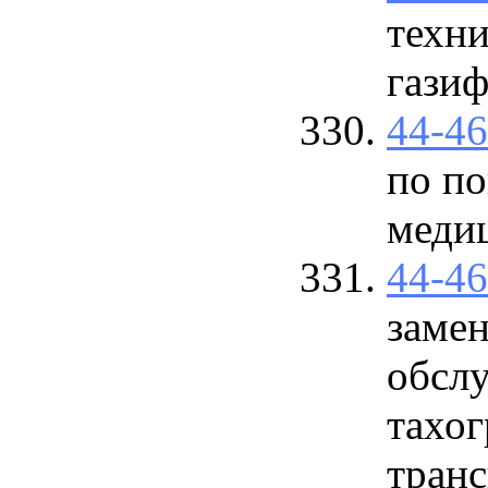
техн
гази
44-4
по по
меди
44-4
замен
обсл
тахо
транс