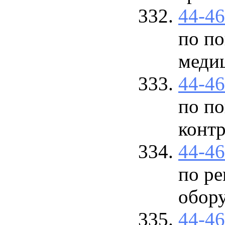
44-4
по по
меди
44-4
по по
конт
44-4
по р
обор
44-4