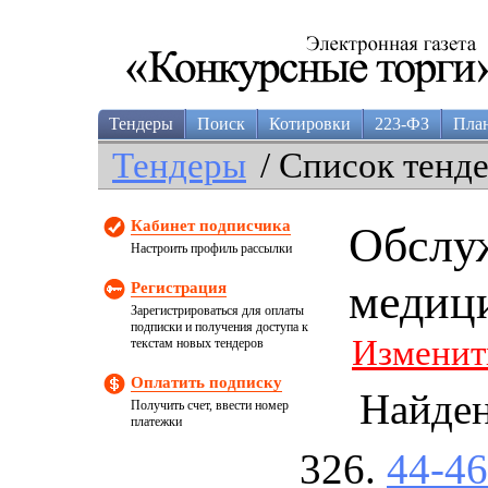
Тендеры
Поиск
Котировки
223-ФЗ
Пла
Тендеры
/ Список тенд
Кабинет подписчика
Обслу
Настроить профиль рассылки
медиц
Регистрация
Зарегистрироваться для оплаты
подписки и получения доступа к
Изменит
текстам новых тендеров
Оплатить подписку
Найде
Получить счет, ввести номер
платежки
44-4