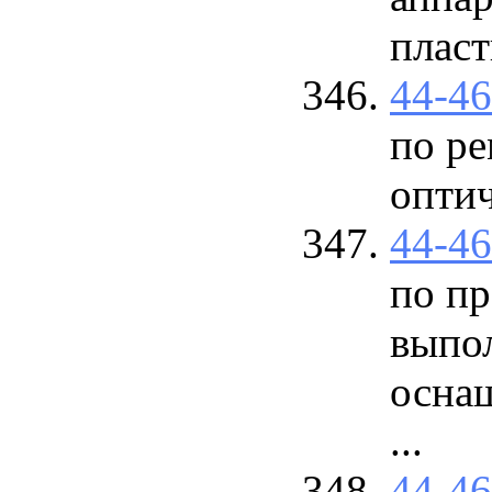
пласт
44-4
по ре
опти
44-4
по пр
выпо
осна
...
44-4