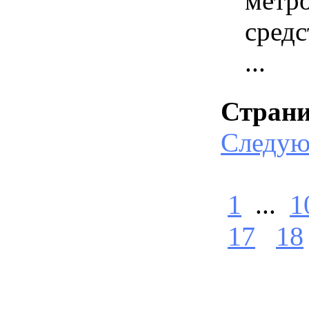
метр
средс
...
Стран
Следу
1
...
1
17
18