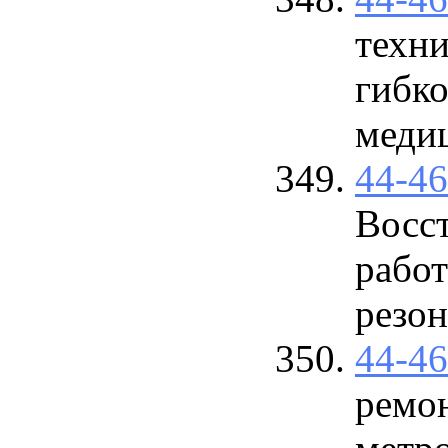
техн
гибко
меди
44-4
Восс
рабо
резон
44-4
ремон