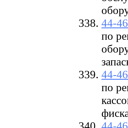
обор
44-4
по р
обору
запас
44-4
по ре
кассо
фиска
44-4