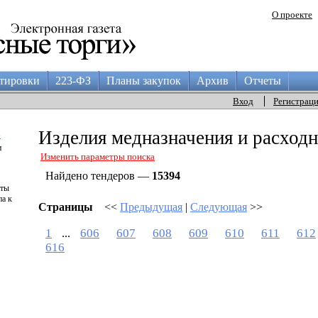
О проекте
тировки
223-ФЗ
Планы закупок
Архив
Отчеты
Вход
Регистрац
а
Изделия медназначения и расход
и
Изменить параметры поиска
Найдено тендеров —
15394
аты
па к
Страницы
<<
Предыдущая
|
Следующая
>>
1
606
607
608
609
610
611
612
...
616