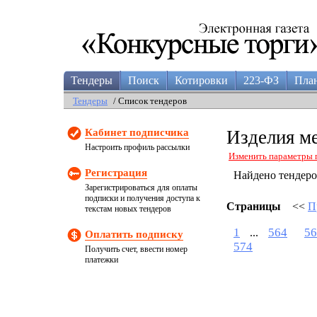
Тендеры
Поиск
Котировки
223-ФЗ
Пла
Тендеры
/ Список тендеров
Кабинет подписчика
Изделия м
Настроить профиль рассылки
Изменить параметры 
Регистрация
Найдено тендер
Зарегистрироваться для оплаты
подписки и получения доступа к
Страницы
<<
П
текстам новых тендеров
1
564
56
...
Оплатить подписку
574
Получить счет, ввести номер
платежки