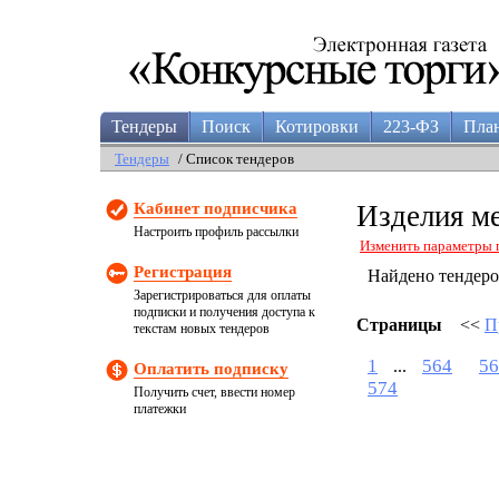
Тендеры
Поиск
Котировки
223-ФЗ
Пла
Тендеры
/ Список тендеров
Кабинет подписчика
Изделия м
Настроить профиль рассылки
Изменить параметры 
Регистрация
Найдено тендер
Зарегистрироваться для оплаты
подписки и получения доступа к
Страницы
<<
П
текстам новых тендеров
1
564
56
...
Оплатить подписку
574
Получить счет, ввести номер
платежки