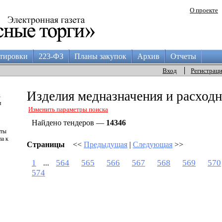
О проекте
тировки
223-ФЗ
Планы закупок
Архив
Отчеты
Вход
Регистрац
а
Изделия медназначения и расход
и
Изменить параметры поиска
Найдено тендеров —
14346
аты
па к
Страницы
<<
Предыдущая
|
Следующая
>>
1
564
565
566
567
568
569
570
...
574