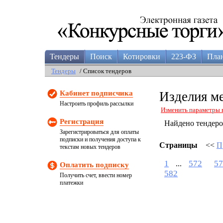
Тендеры
Поиск
Котировки
223-ФЗ
Пла
Тендеры
/ Список тендеров
Кабинет подписчика
Изделия м
Настроить профиль рассылки
Изменить параметры 
Регистрация
Найдено тендер
Зарегистрироваться для оплаты
подписки и получения доступа к
Страницы
<<
П
текстам новых тендеров
1
572
57
...
Оплатить подписку
582
Получить счет, ввести номер
платежки