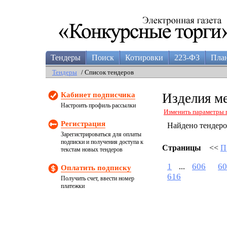
Тендеры
Поиск
Котировки
223-ФЗ
Пла
Тендеры
/ Список тендеров
Кабинет подписчика
Изделия м
Настроить профиль рассылки
Изменить параметры 
Регистрация
Найдено тендер
Зарегистрироваться для оплаты
подписки и получения доступа к
Страницы
<<
П
текстам новых тендеров
1
606
60
...
Оплатить подписку
616
Получить счет, ввести номер
платежки