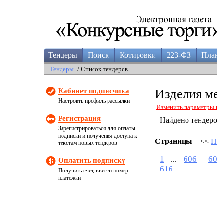
Тендеры
Поиск
Котировки
223-ФЗ
Пла
Тендеры
/ Список тендеров
Кабинет подписчика
Изделия м
Настроить профиль рассылки
Изменить параметры 
Регистрация
Найдено тендер
Зарегистрироваться для оплаты
подписки и получения доступа к
Страницы
<<
П
текстам новых тендеров
1
606
60
...
Оплатить подписку
616
Получить счет, ввести номер
платежки