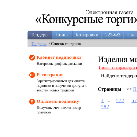
Тендеры
Поиск
Котировки
223-ФЗ
Пла
Тендеры
/ Список тендеров
Кабинет подписчика
Изделия м
Настроить профиль рассылки
Изменить параметры 
Регистрация
Найдено тендер
Зарегистрироваться для оплаты
подписки и получения доступа к
Страницы
<<
П
текстам новых тендеров
1
572
57
...
Оплатить подписку
582
Получить счет, ввести номер
платежки