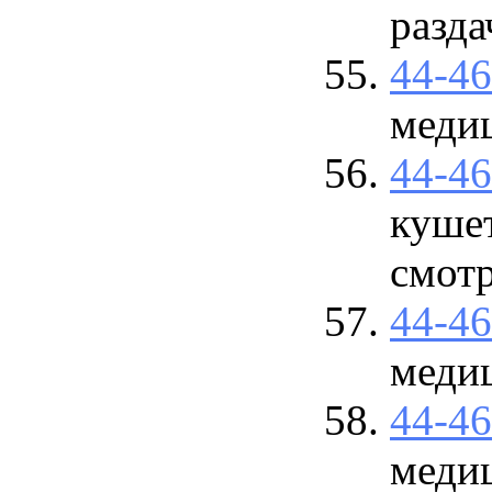
разд
44-4
меди
44-4
куше
смот
44-4
меди
44-4
меди