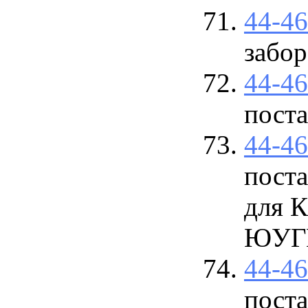
44-4
забор
44-4
поста
44-4
пост
для 
ЮУГМ
44-4
пост