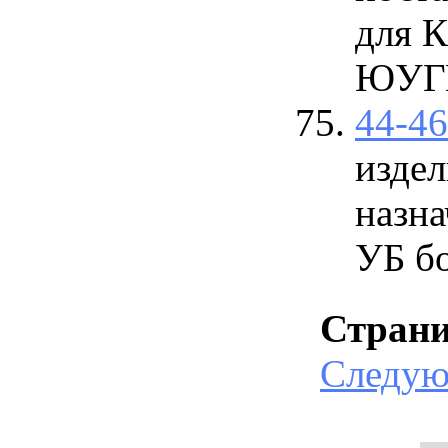
для 
ЮУГМ
44-4
изде
назна
УБ б
Стран
Следу