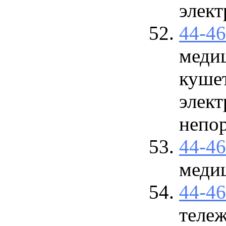
элек
44-4
медиц
кушет
элект
непо
44-4
меди
44-4
теле