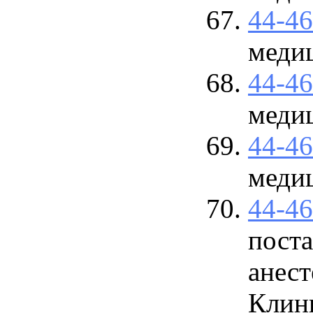
44-4
меди
44-4
меди
44-4
меди
44-4
пост
анест
Клин