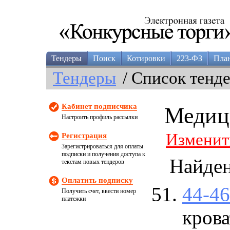
Тендеры
Поиск
Котировки
223-ФЗ
Пла
Тендеры
/ Список тенд
Кабинет подписчика
Медиц
Настроить профиль рассылки
Изменит
Регистрация
Зарегистрироваться для оплаты
подписки и получения доступа к
Найде
текстам новых тендеров
Оплатить подписку
44-4
Получить счет, ввести номер
платежки
крова