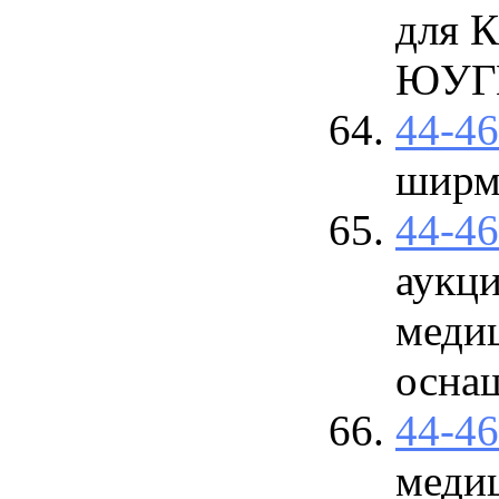
для 
ЮУГМ
44-4
ширм
44-4
аукци
медиц
оснащ
44-4
меди