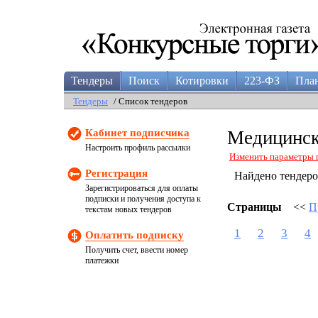
Тендеры
Поиск
Котировки
223-ФЗ
Пла
Тендеры
/ Список тендеров
Кабинет подписчика
Медицинск
Настроить профиль рассылки
Изменить параметры 
Регистрация
Найдено тендер
Зарегистрироваться для оплаты
подписки и получения доступа к
Страницы
<<
П
текстам новых тендеров
1
2
3
4
Оплатить подписку
Получить счет, ввести номер
платежки