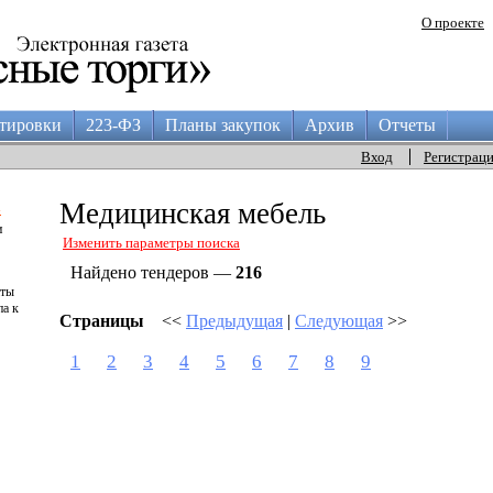
О проекте
тировки
223-ФЗ
Планы закупок
Архив
Отчеты
Вход
Регистрац
а
Медицинская мебель
и
Изменить параметры поиска
Найдено тендеров —
216
аты
па к
Страницы
<<
Предыдущая
|
Следующая
>>
1
2
3
4
5
6
7
8
9