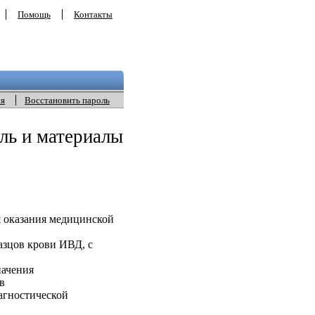
Помощь
Контакты
ия
Восстановить пароль
ль и материалы
 оказания медицинской
азцов крови ИВД, с
начения
в
агностической