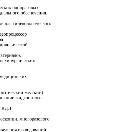
еских одноразовых
циального обеспечения.
в для гинекологического
деопроцессор
ра
риологической
атериалов
бщехирургических
 медицинских
оптический жесткий)
живание жидкостного
я КДЛ
скопии, многоразового
оведения исследований