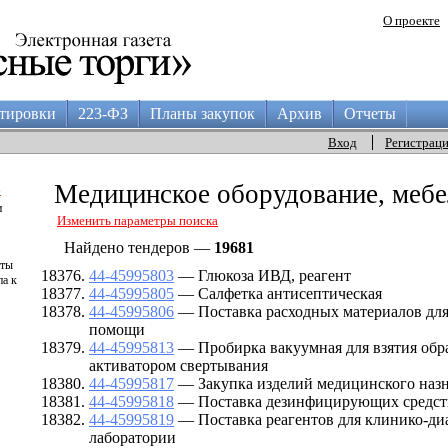
О проекте
тировки
223-ФЗ
Планы закупок
Архив
Отчеты
Вход
Регистрац
а
Медицинское оборудование, мебе
и
Изменить параметры поиска
Найдено тендеров —
19681
аты
44-45995803
— Глюкоза ИВД, реагент
па к
44-45995805
— Салфетка антисептическая
44-45995806
— Поставка расходных материалов для
помощи
44-45995813
— Пробирка вакуумная для взятия обр
активатором свертывания
44-45995817
— Закупка изделий медицинского наз
44-45995818
— Поставка дезинфицирующих средст
44-45995819
— Поставка реагентов для клинико-ди
лаборатории