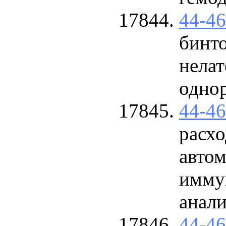
44-4
бинто
нелат
однор
44-4
расхо
автом
имму
анали
44-4