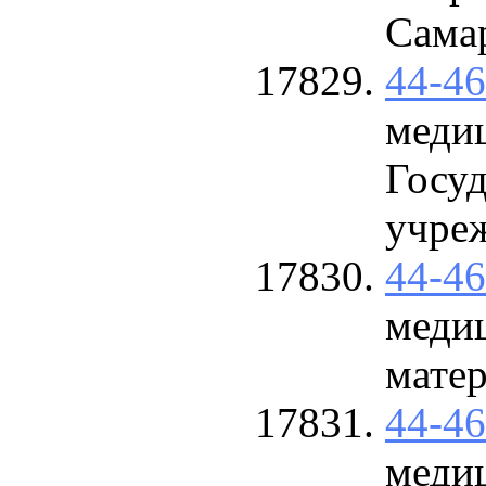
Сама
44-4
меди
Госу
учре
44-4
меди
матер
44-4
меди