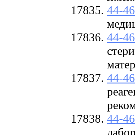
44-4
меди
44-4
стер
мате
44-4
реаге
реко
44-4
лабо