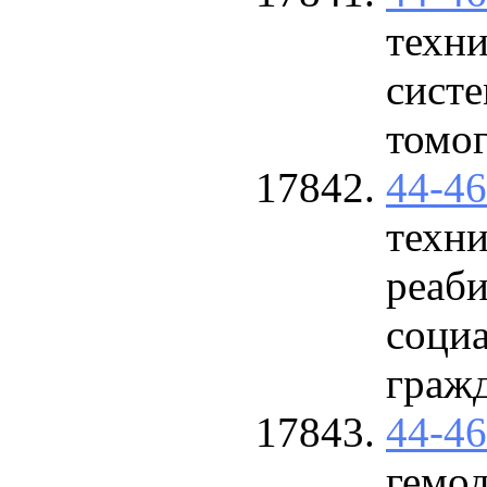
техн
сист
томо
44-4
техни
реаби
социа
граж
44-4
гемо