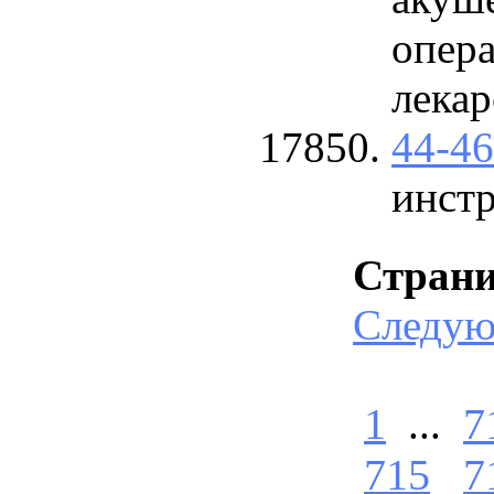
опер
лекар
44-4
инст
Стран
Следу
1
...
7
715
7