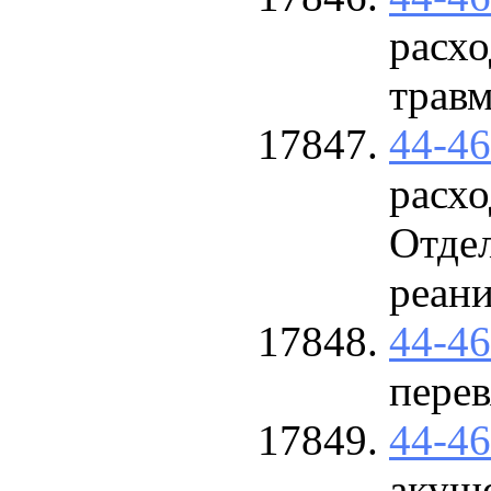
расхо
травм
44-4
расх
Отдел
реан
44-4
перев
44-4
акуш