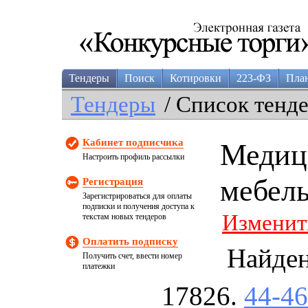
Тендеры
Поиск
Котировки
223-ФЗ
Пла
Тендеры
/ Список тенд
Кабинет подписчика
Медиц
Настроить профиль рассылки
мебель
Регистрация
Зарегистрироваться для оплаты
подписки и получения доступа к
Изменит
текстам новых тендеров
Оплатить подписку
Найде
Получить счет, ввести номер
платежки
44-4