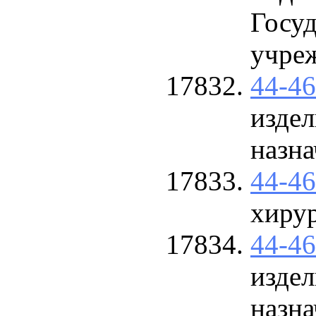
Госу
учре
44-4
изде
назна
44-4
хиру
44-4
изде
назна