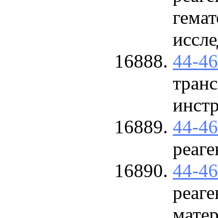
гема
иссл
44-4
тран
инст
44-4
реаге
44-4
реаге
матер