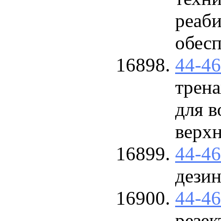
реаби
обес
44-4
трен
для 
верх
44-4
дези
44-4
резек