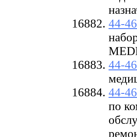
назна
44-4
набор
MEDR
44-4
меди
44-4
по к
обсл
ремон