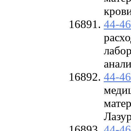
крови
44-4
расхо
лабор
анал
44-4
меди
матер
Лазу
44-4