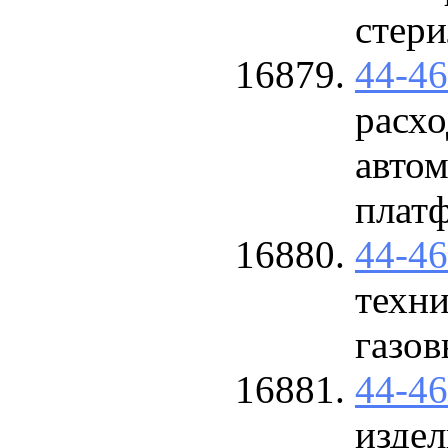
стер
44-4
расхо
авто
плат
44-4
техн
газо
44-4
изде