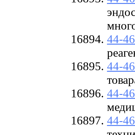
эндос
много
44-4
реаге
44-4
това
44-4
меди
44-4
техни