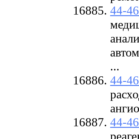
44-4
меди
анали
автом
...
44-4
расхо
анги
44-4
реаге