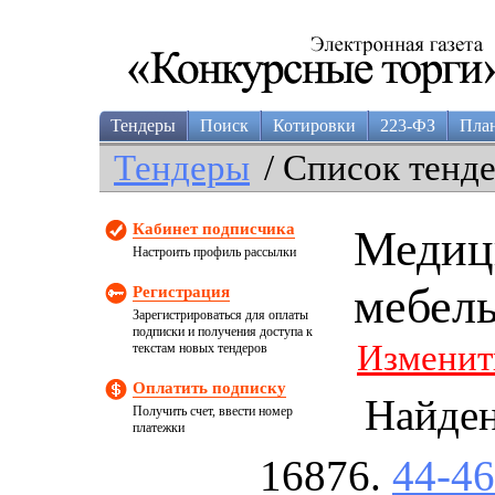
Тендеры
Поиск
Котировки
223-ФЗ
Пла
Тендеры
/ Список тенд
Кабинет подписчика
Медиц
Настроить профиль рассылки
мебель
Регистрация
Зарегистрироваться для оплаты
подписки и получения доступа к
Изменит
текстам новых тендеров
Оплатить подписку
Найде
Получить счет, ввести номер
платежки
44-4