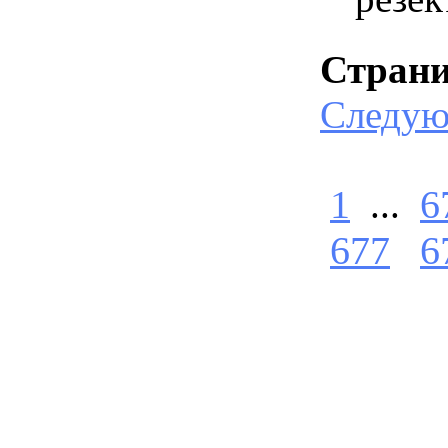
Стран
Следу
1
...
6
677
6