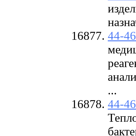
изде
назна
44-4
меди
реаг
анали
...
44-4
Тепл
бакт