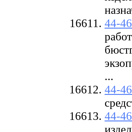
назна
44-4
работ
бюстг
экзо
...
44-4
сред
44-4
изде