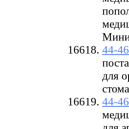
попол
меди
Минис
44-4
поста
для о
стом
44-4
медиц
для 