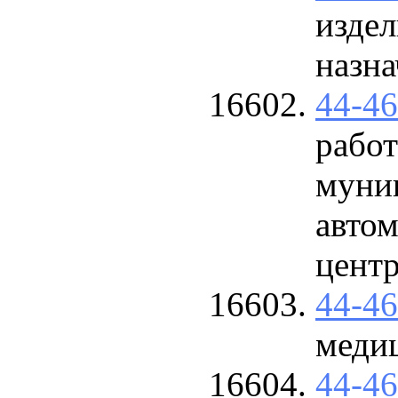
изде
назна
44-4
работ
муни
авто
центр
44-4
медиц
44-4