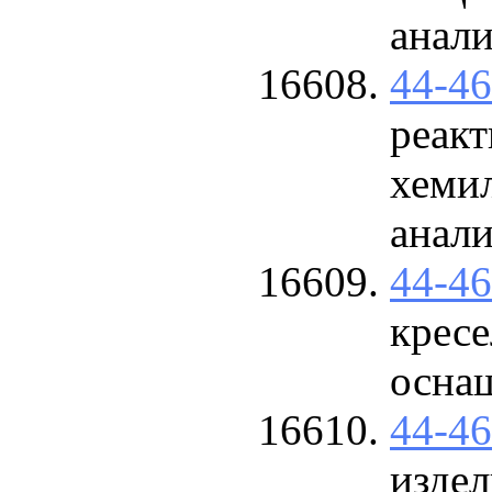
анали
44-4
реакт
хеми
анали
44-4
кресе
осна
44-4
изде