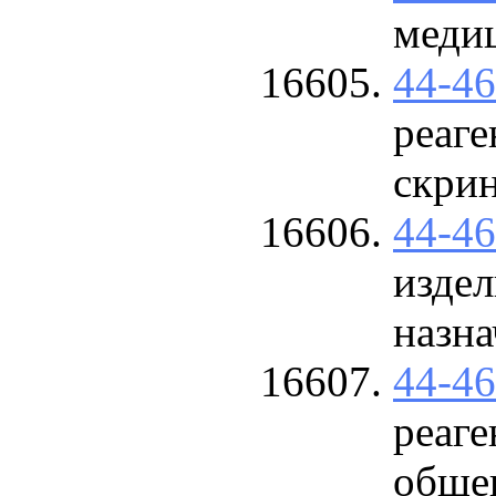
меди
44-4
реаге
скри
44-4
изде
назна
44-4
реаге
общег