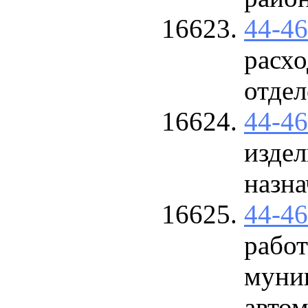
44-4
расхо
отде
44-4
изде
назна
44-4
работ
муни
авто