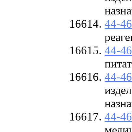
назна
44-4
реаге
44-4
пита
44-4
изде
назна
44-4
меди