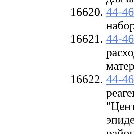
44-4
набор
44-4
расх
мате
44-4
реаг
"Цен
эпид
район