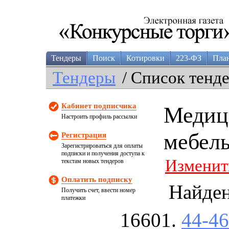
Тендеры
Поиск
Котировки
223-ФЗ
Пла
Тендеры
/ Список тенд
Кабинет подписчика
Медиц
Настроить профиль рассылки
мебель
Регистрация
Зарегистрироваться для оплаты
подписки и получения доступа к
Изменит
текстам новых тендеров
Оплатить подписку
Найде
Получить счет, ввести номер
платежки
44-4