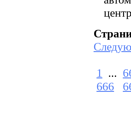
центр
Стран
Следу
1
...
6
666
6