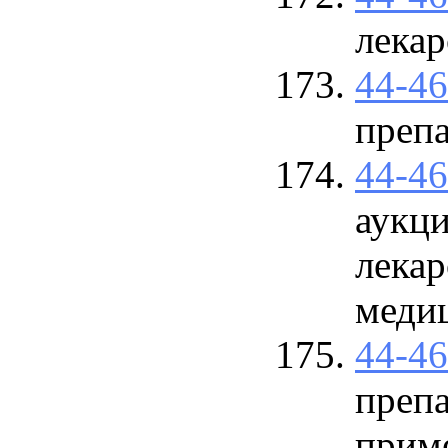
лекар
44-4
преп
44-4
аукци
лекар
меди
44-4
преп
прим