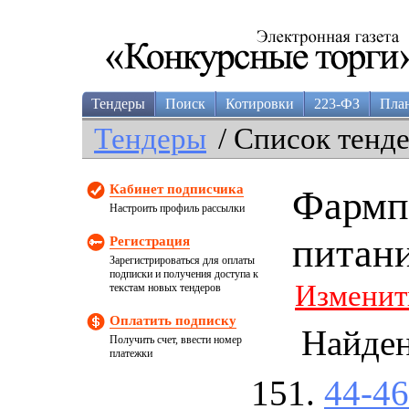
Тендеры
Поиск
Котировки
223-ФЗ
Пла
Тендеры
/ Список тенд
Кабинет подписчика
Фармп
Настроить профиль рассылки
питан
Регистрация
Зарегистрироваться для оплаты
подписки и получения доступа к
Изменит
текстам новых тендеров
Оплатить подписку
Найде
Получить счет, ввести номер
платежки
44-4