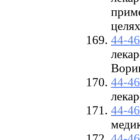
прим
целя
44-4
лекар
Вори
44-4
лекар
44-4
меди
44-4