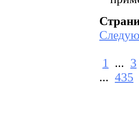
Стран
Следу
1
...
3
...
435