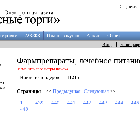
О проекте
тировки
223-ФЗ
Планы закупок
Архив
Отчеты
Вход
Регистрац
а
Фармпрепараты, лечебное питани
и
Изменить параметры поиска
Найдено тендеров —
11215
аты
па к
Страницы
<<
Предыдущая
|
Следующая
>>
1
439
440
441
442
443
444
445
...
449