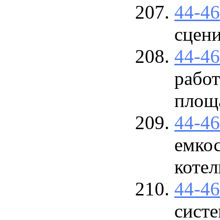
44-4
сцени
44-4
работ
площ
44-4
емкос
коте
44-4
сист