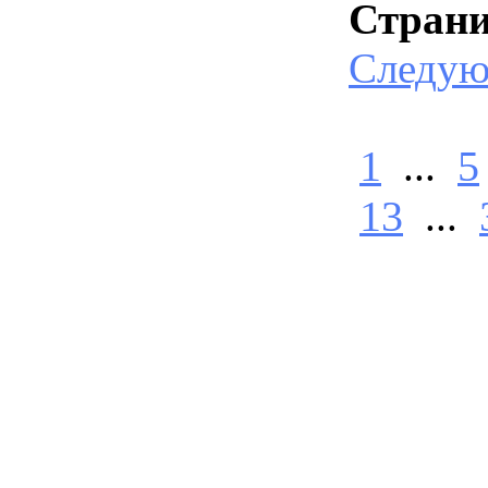
Стран
Следу
1
...
5
13
...