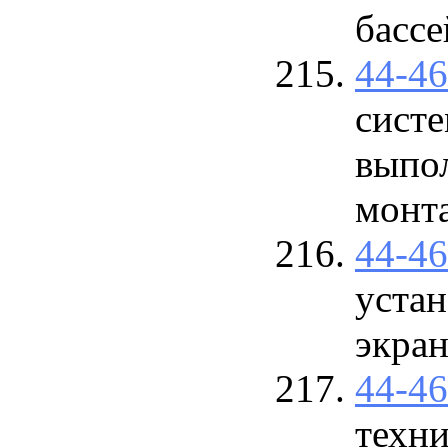
бассе
44-4
сист
выпол
монт
44-4
устан
экран
44-4
техн