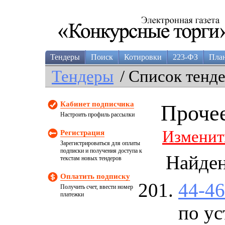
Тендеры
Поиск
Котировки
223-ФЗ
Пла
Тендеры
/ Список тенд
Кабинет подписчика
Проче
Настроить профиль рассылки
Изменит
Регистрация
Зарегистрироваться для оплаты
подписки и получения доступа к
Найде
текстам новых тендеров
Оплатить подписку
44-4
Получить счет, ввести номер
платежки
по ус