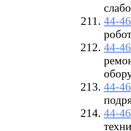
слаб
44-4
робо
44-4
ремо
обор
44-4
подр
44-4
техн