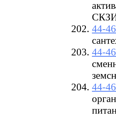
актив
СКЗ
44-4
санте
44-4
сменн
земсн
44-4
орга
питан