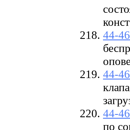
сост
конс
44-4
бесп
опов
44-4
клап
загру
44-4
по с