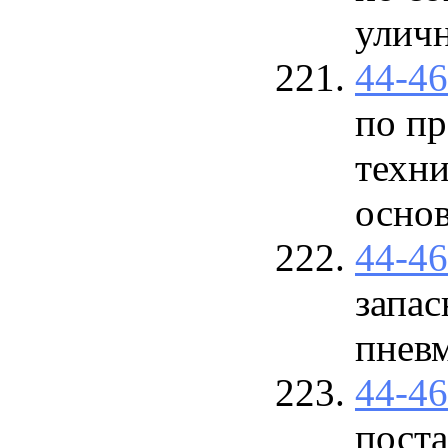
улич
44-4
по п
техни
основ
44-4
запас
пнев
44-4
пост