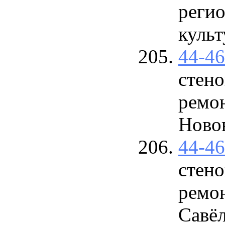
регио
культ
44-4
стено
ремон
Ново
44-4
стено
ремо
Савёл