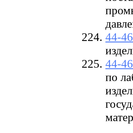
пром
давл
44-4
издел
44-4
по л
издел
госуд
матер