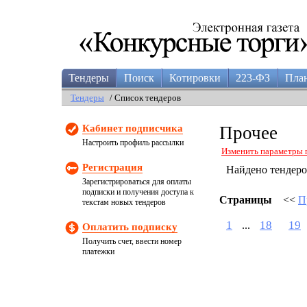
Тендеры
Поиск
Котировки
223-ФЗ
Пла
Тендеры
/ Список тендеров
Кабинет подписчика
Прочее
Настроить профиль рассылки
Изменить параметры 
Регистрация
Найдено тендер
Зарегистрироваться для оплаты
подписки и получения доступа к
Страницы
<<
П
текстам новых тендеров
1
18
19
...
Оплатить подписку
Получить счет, ввести номер
платежки