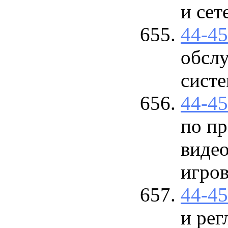
и сет
44-4
обслу
сист
44-4
по п
видео
игров
44-4
и рег