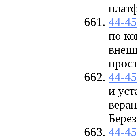
плат
44-4
по к
внешн
прос
44-4
и уст
веран
Берез
44-4