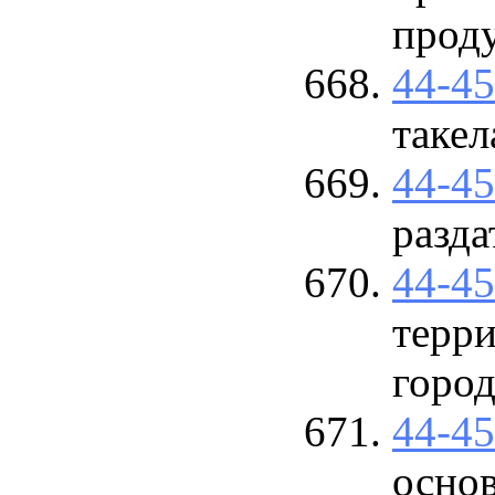
прод
44-4
таке
44-4
разд
44-4
терр
город
44-4
осно