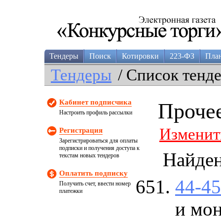
Тендеры
Поиск
Котировки
223-ФЗ
Пла
Тендеры
/ Список тенд
Кабинет подписчика
Проче
Настроить профиль рассылки
Изменит
Регистрация
Зарегистрироваться для оплаты
подписки и получения доступа к
Найде
текстам новых тендеров
Оплатить подписку
44-4
Получить счет, ввести номер
платежки
и мон