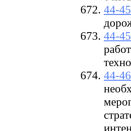
44-4
доро
44-4
работ
техн
44-4
необ
меро
страт
интен