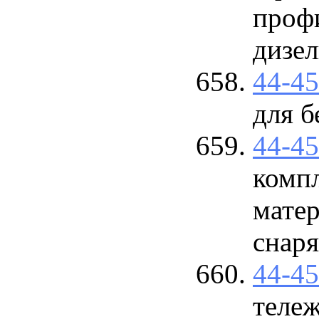
проф
дизел
44-4
для б
44-4
комп
матер
снар
44-4
тележ