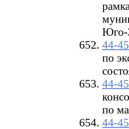
рамк
муни
Юго-
44-4
по эк
сост
44-4
консо
по ма
44-4