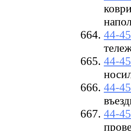
коври
напо
44-4
теле
44-4
носи
44-4
въезд
44-4
пров