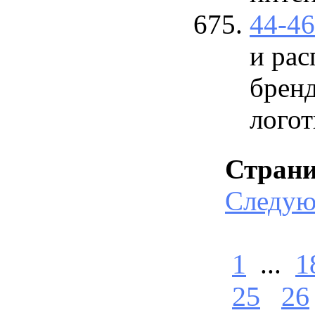
44-4
и рас
брен
лого
Стран
Следу
1
...
1
25
26