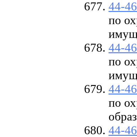
44-4
по ох
имущ
44-4
по ох
имущ
44-4
по о
обра
44-4