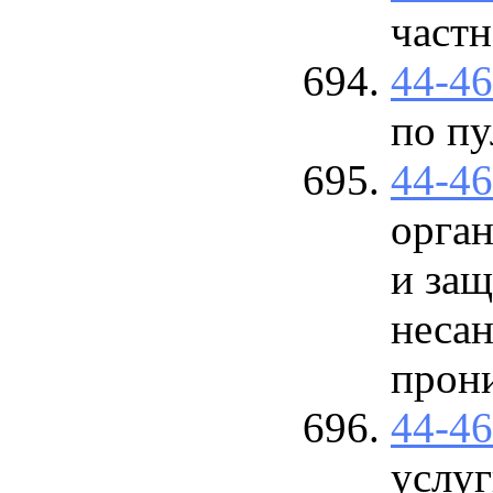
част
44-4
по пу
44-4
орга
и защ
неса
прони
44-4
услуг