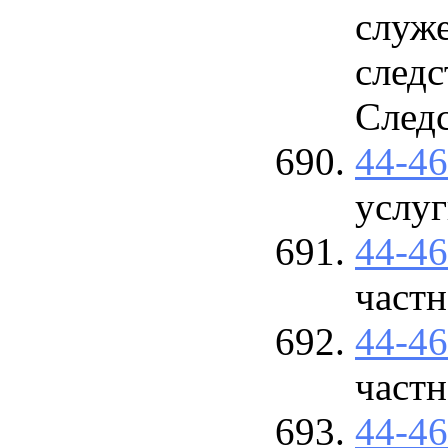
служ
следс
След
44-4
услуг
44-4
част
44-4
част
44-4