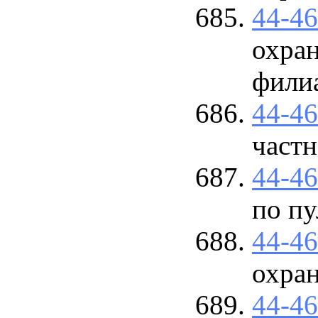
44-4
охра
фили
44-4
част
44-4
по пу
44-4
охра
44-4