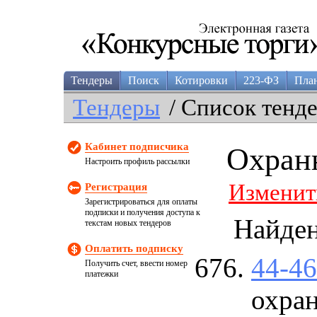
Тендеры
Поиск
Котировки
223-ФЗ
Пла
Тендеры
/ Список тенд
Кабинет подписчика
Охран
Настроить профиль рассылки
Изменит
Регистрация
Зарегистрироваться для оплаты
подписки и получения доступа к
Найде
текстам новых тендеров
Оплатить подписку
44-4
Получить счет, ввести номер
платежки
охра