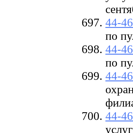
сентя
44-4
по пу
44-4
по пу
44-4
охра
фили
44-4
услуг