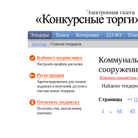
Тендеры
Поиск
Котировки
223-ФЗ
Пла
Тендеры
/ Список тендеров
Кабинет подписчика
Коммунальн
Настроить профиль рассылки
сооружени
Регистрация
Изменить параметры 
Зарегистрироваться для оплаты
Найдено тендер
подписки и получения доступа к
текстам новых тендеров
Страницы
<<
П
Оплатить подписку
Получить счет, ввести номер
1
48
49
...
платежки