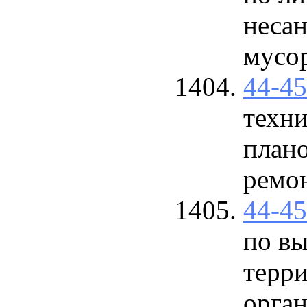
неса
мусо
44-4
техни
план
ремон
44-4
по вы
терр
орга