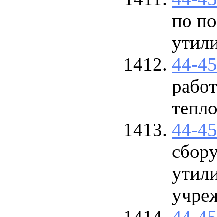
по по
утили
44-4
работ
тепл
44-4
сбору
утил
учре
44-4