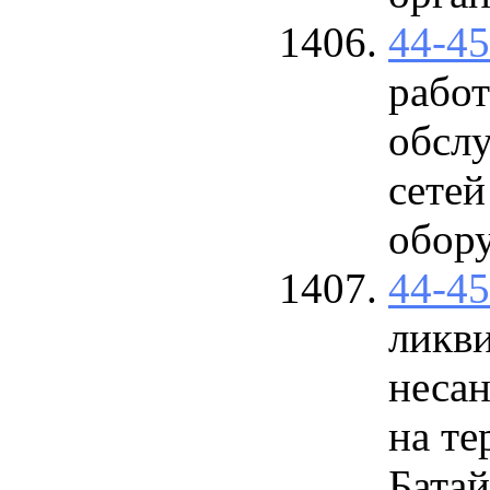
44-4
работ
обсл
сетей
обор
44-4
ликв
неса
на те
Батай