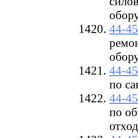
сило
обор
44-4
ремо
обор
44-4
по са
44-4
по о
отход