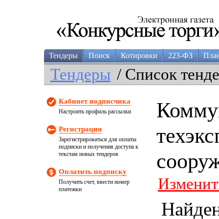
Тендеры
Поиск
Котировки
223-ФЗ
Пла
Тендеры
/ Список тенд
Кабинет подписчика
Комму
Настроить профиль рассылки
техэкс
Регистрация
Зарегистрироваться для оплаты
подписки и получения доступа к
соору
текстам новых тендеров
Оплатить подписку
Изменит
Получить счет, ввести номер
платежки
Найде