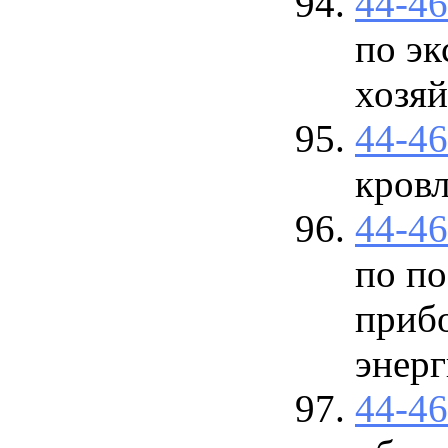
44-4
по эк
хозяй
44-4
кровл
44-4
по по
прибо
энер
44-4