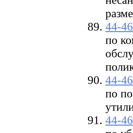
разм
44-4
по к
обсл
поли
44-4
по по
утил
44-4