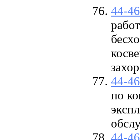
44-4
работ
бесхо
косв
захо
44-4
по к
эксп
обсл
44-4