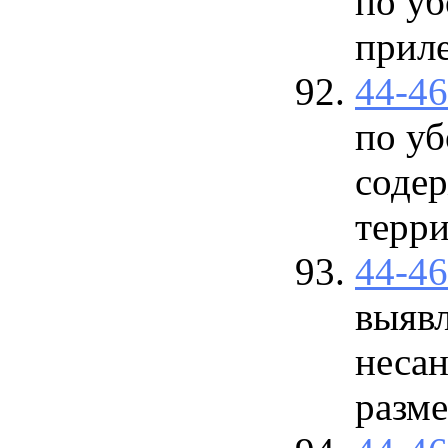
по у
прил
44-4
по уб
соде
терри
44-4
выяв
неса
разм