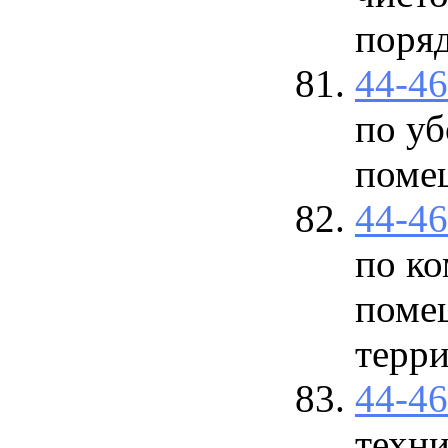
поряд
44-4
по уб
поме
44-4
по ко
поме
терри
44-4
техн