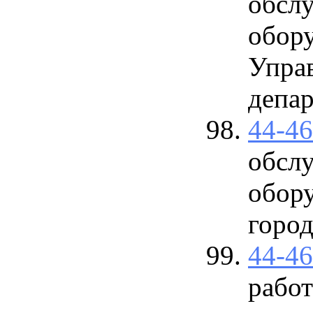
обслу
обор
Упра
депар
44-4
обслу
обор
город
44-4
работ