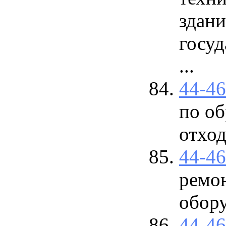
здан
госу
...
44-4
по о
отход
44-4
ремо
обор
44-4