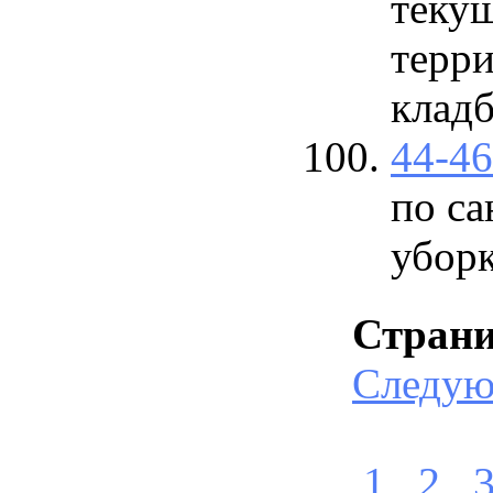
теку
терри
кладб
44-4
по с
убор
Стран
Следу
1
2