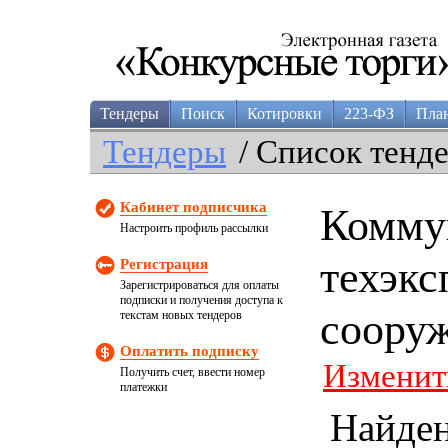
Тендеры
Поиск
Котировки
223-ФЗ
Пла
Тендеры
/ Список тенд
Кабинет подписчика
Комму
Настроить профиль рассылки
техэкс
Регистрация
Зарегистрироваться для оплаты
подписки и получения доступа к
соору
текстам новых тендеров
Оплатить подписку
Изменит
Получить счет, ввести номер
платежки
Найде