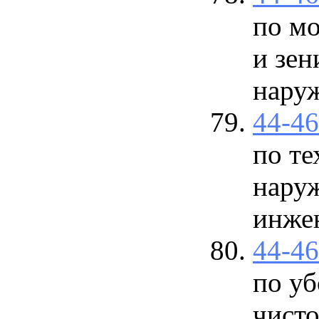
по мо
и зен
наруж
44-4
по те
нару
инжен
44-4
по уб
чист