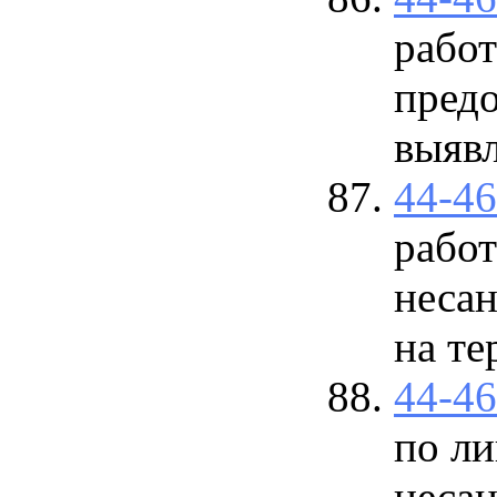
работ
предо
выявл
44-4
работ
неса
на те
44-4
по л
неса