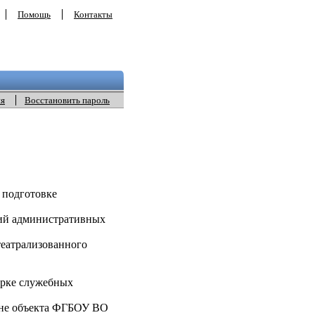
Помощь
Контакты
ия
Восстановить пароль
 подготовке
ий административных
еатрализованного
орке служебных
ане объекта ФГБОУ ВО