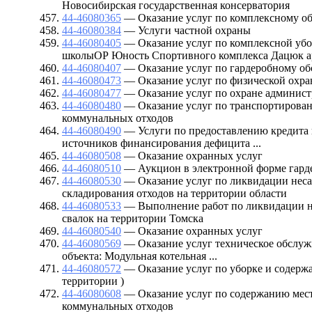
Новосибирская государственная консерватория
44-46080365
— Оказание услуг по комплексному о
44-46080384
— Услуги частной охраны
44-46080405
— Оказание услуг по комплексной уб
школыОР Юность Спортивного комплекса Дацюк а
44-46080407
— Оказание услуг по гардеробному о
44-46080473
— Оказание услуг по физической охра
44-46080477
— Оказание услуг по охране админист
44-46080480
— Оказание услуг по транспортирова
коммунальных отходов
44-46080490
— Услуги по предоставлению кредита 
источников финансирования дефицита ...
44-46080508
— Оказание охранных услуг
44-46080510
— Аукцион в электронной форме гард
44-46080530
— Оказание услуг по ликвидации нес
складирования отходов на территории области
44-46080533
— Выполнение работ по ликвидации 
свалок на территории Томска
44-46080540
— Оказание охранных услуг
44-46080569
— Оказание услуг техническое обслуж
объекта: Модульная котельная ...
44-46080572
— Оказание услуг по уборке и содер
территории )
44-46080608
— Оказание услуг по содержанию мест
коммунальных отходов