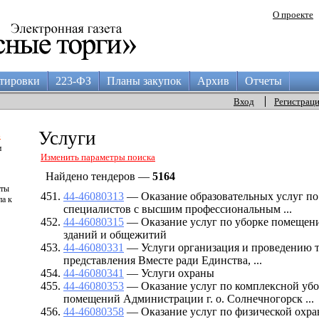
О проекте
тировки
223-ФЗ
Планы закупок
Архив
Отчеты
Вход
Регистрац
а
Услуги
и
Изменить параметры поиска
Найдено тендеров —
5164
аты
44-46080313
— Оказание образовательных услуг по
па к
специалистов с высшим профессиональным ...
44-46080315
— Оказание услуг по уборке помещен
зданий и общежитий
44-46080331
— Услуги организация и проведению т
представления Вместе ради Единства, ...
44-46080341
— Услуги охраны
44-46080353
— Оказание услуг по комплексной уб
помещений Администрации г. о. Солнечногорск ...
44-46080358
— Оказание услуг по физической охр