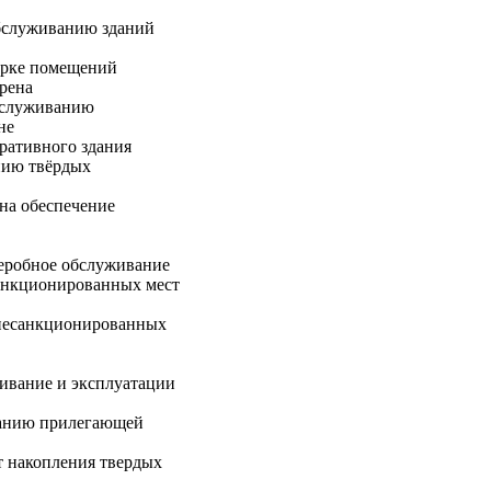
бслуживанию зданий
орке помещений
рена
бслуживанию
не
ративного здания
нию твёрдых
на обеспечение
еробное обслуживание
анкционированных мест
несанкционированных
ивание и эксплуатации
жанию прилегающей
 накопления твердых