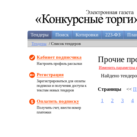
Тендеры
Поиск
Котировки
223-ФЗ
Пла
Тендеры
/ Список тендеров
Кабинет подписчика
Прочие пр
Настроить профиль рассылки
Изменить параметры 
Регистрация
Найдено тендер
Зарегистрироваться для оплаты
подписки и получения доступа к
Страницы
<<
П
текстам новых тендеров
1
2
3
4
Оплатить подписку
Получить счет, ввести номер
платежки