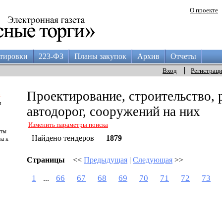
О проекте
тировки
223-ФЗ
Планы закупок
Архив
Отчеты
Вход
Регистрац
а
Проектирование, строительство, 
и
автодорог, сооружений на них
Изменить параметры поиска
аты
Найдено тендеров —
1879
па к
Страницы
<<
Предыдущая
|
Следующая
>>
1
66
67
68
69
70
71
72
73
...