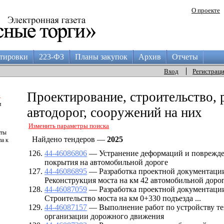
О проекте
тировки
223-ФЗ
Планы закупок
Архив
Отчеты
Вход
Регистрац
а
Проектирование, строительство, 
и
автодорог, сооружений на них
Изменить параметры поиска
аты
Найдено тендеров —
2025
па к
44-46086806
— Устранение деформаций и поврежд
покрытия на автомобильной дороге
44-46086895
— Разработка проектной документации
Реконструкция моста на км 42 автомобильной доро
44-46087059
— Разработка проектной документации
Строительство моста на км 0+330 подъезда ...
44-46087157
— Выполнение работ по устройству те
организации дорожного движения