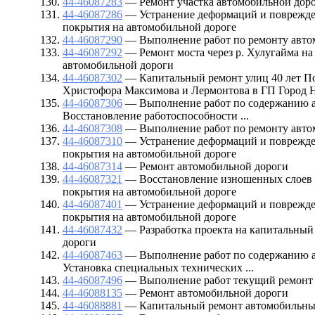
44-46087283
— Ремонт участка автомобильной дор
44-46087286
— Устранение деформаций и поврежд
покрытия на автомобильной дороге
44-46087290
— Выполнение работ по ремонту авто
44-46087292
— Ремонт моста через р. Хулугайма на
автомобильной дороги
44-46087302
— Капитальный ремонт улиц 40 лет П
Христофора Максимова и Лермонтова в ГП Город 
44-46087306
— Выполнение работ по содержанию а
Восстановление работоспособности ...
44-46087308
— Выполнение работ по ремонту авто
44-46087310
— Устранение деформаций и поврежд
покрытия на автомобильной дороге
44-46087314
— Ремонт автомобильной дороги
44-46087321
— Восстановление изношенных слоев 
покрытия на автомобильной дороге
44-46087401
— Устранение деформаций и поврежд
покрытия на автомобильной дороге
44-46087432
— Разработка проекта на капитальный
дороги
44-46087463
— Выполнение работ по содержанию а
Установка специальных технических ...
44-46087496
— Выполнение работ текущий ремонт 
44-46088135
— Ремонт автомобильной дороги
44-46088881
— Капитальный ремонт автомобильны