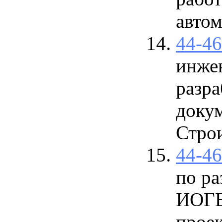
авто
44-4
инже
разра
докум
Строи
44-4
по ра
ИОГВ
проек