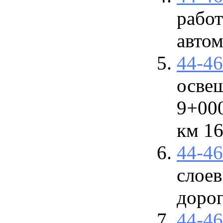
работ
авто
44-4
освещ
9+000
км 16
44-4
слоев
доро
44-4