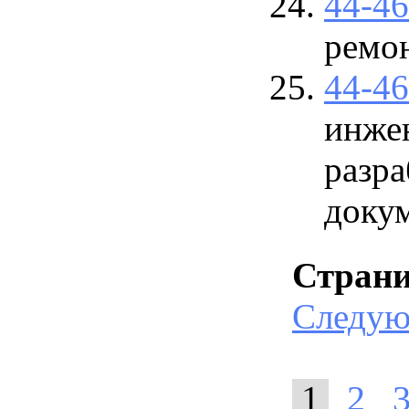
44-4
ремон
44-4
инже
разра
доку
Стран
Следу
1
2