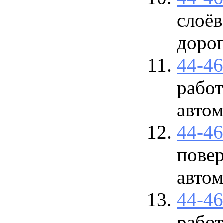
слоёв
доро
44-4
работ
авто
44-4
пове
авто
44-4
работ