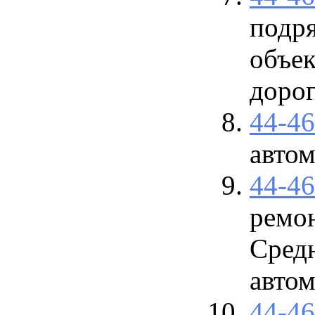
подр
объек
доро
44-4
авто
44-4
ремон
Сред
авто
44-4