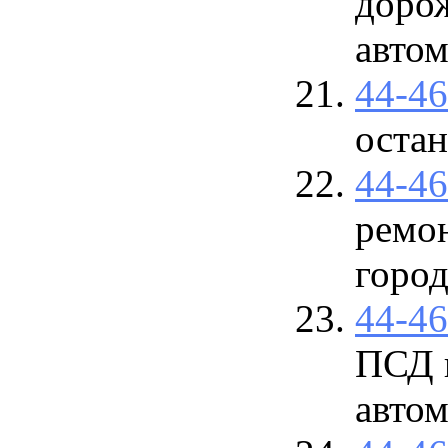
доро
авто
44-4
оста
44-4
ремо
город
44-4
ПСД 
авто