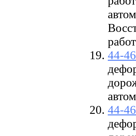
рабо
автом
Восс
работ
44-4
дефо
доро
авто
44-4
дефо