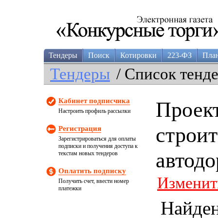
Тендеры
Поиск
Котировки
223-ФЗ
Пла
Тендеры
/ Список тенд
Кабинет подписчика
Проек
Настроить профиль рассылки
строит
Регистрация
Зарегистрироваться для оплаты
подписки и получения доступа к
автодо
текстам новых тендеров
Оплатить подписку
Изменит
Получить счет, ввести номер
платежки
Найде