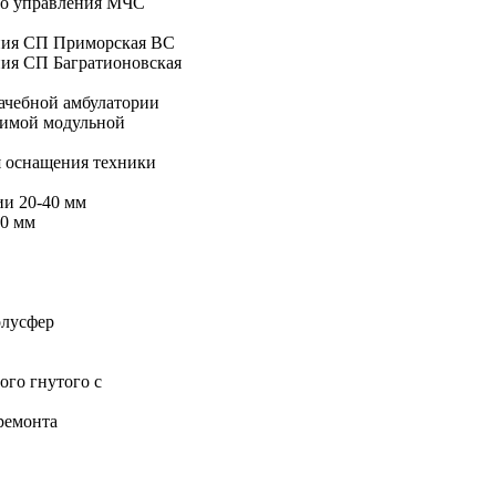
го управления МЧС
ния СП Приморская ВС
ия СП Багратионовская
ачебной амбулатории
димой модульной
я оснащения техники
и 20-40 мм
0 мм
олусфер
ого гнутого с
ремонта