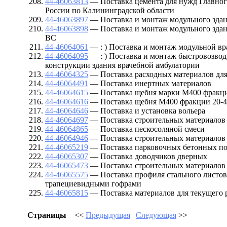
44-46063813
— Поставка цемента для нужд Главно
России по Калининградской области
44-46063897
— Поставка и монтаж модульного зда
44-46063898
— Поставка и монтаж модульного здан
ВС
44-46064061
— : ) Поставка и монтаж модульной вр
44-46064095
— : ) Поставка и монтаж быстровозво
конструкции здания врачебной амбулатории
44-46064325
— Поставка расходных материалов дл
44-46064491
— Поставка инертных материалов
44-46064615
— Поставка щебня марки М400 фракци
44-46064616
— Поставка щебня М400 фракции 20-4
44-46064646
— Поставка и установка вольера
44-46064697
— Поставка строительных материалов
44-46064865
— Поставка пескосоляной смеси
44-46064946
— Поставка строительных материалов
44-46065219
— Поставка парковочных бетонных п
44-46065307
— Поставка доводчиков дверных
44-46065473
— Поставка строительных материалов
44-46065575
— Поставка профиля стального листов
трапециевидными гофрами
44-46065815
— Поставка материалов для текущего 
Страницы
<<
Предыдущая
|
Следующая
>>