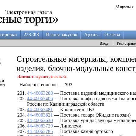
О проекте
тировки
223-ФЗ
Планы закупок
Архив
Отчеты
Вход
Регистрац
а
Строительные материалы, компл
и
изделия, блочно-модульные конс
Изменить параметры поиска
аты
Найдено тендеров —
797
па к
44-46063288
— Поставка изделий медицинского на
44-46063406
— Поставка шифера для нужд Главног
России по Калининградской области
44-46063481
— Кронштейн ТВ3
44-46063621
— Поставка товара (Жидкие гвозди)
44-46063630
— Поставка урн для мусора металличе
44-46063729
— Линолеум
44-46063785
— Поставка камня бутового