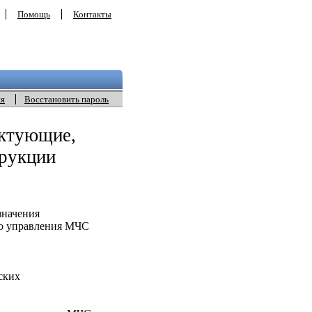
Помощь
Контакты
ия
Восстановить пароль
ектующие,
трукции
значения
о управления МЧС
ских