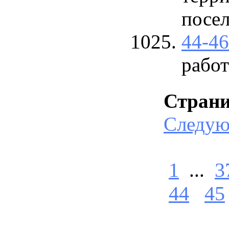
посе
44-4
работ
Стран
Следу
1
...
3
44
45