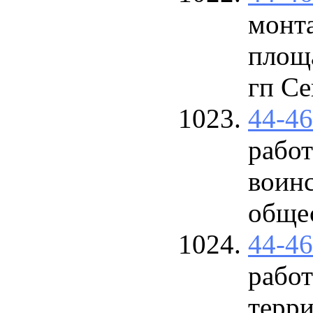
монт
площа
гп С
44-4
работ
воинс
общес
44-4
работ
терри