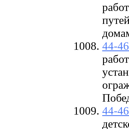
работ
путе
дома
44-4
работ
уста
ограж
Побе
44-4
детс