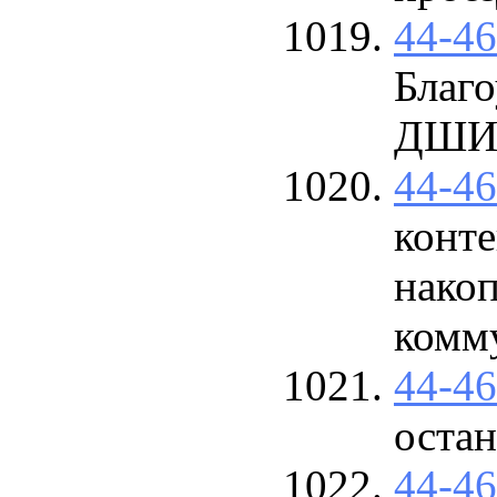
44-4
Благо
ДШ
44-4
конт
нако
комм
44-4
оста
44-4