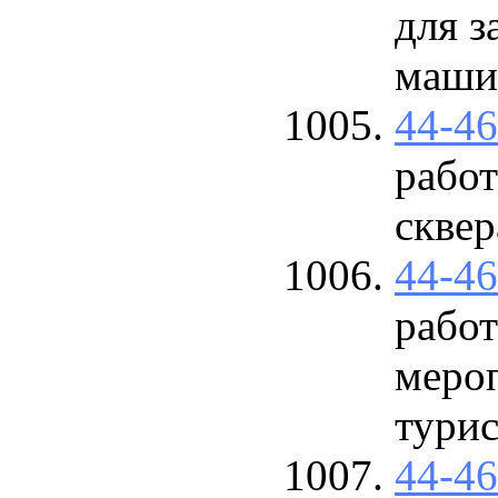
для 
маши
44-4
работ
сквер
44-4
работ
меро
турис
44-4