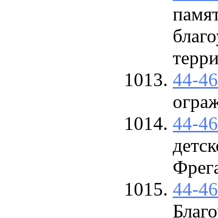
памя
благ
терр
44-4
огра
44-4
детск
Фрега
44-4
Благо