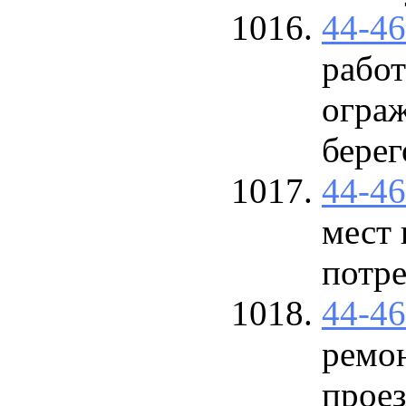
44-4
работ
огра
берег
44-4
мест 
потр
44-4
ремо
прое