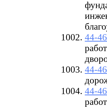
фунд
инже
благо
44-4
работ
двор
44-4
дорож
44-4
работ