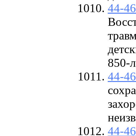
44-4
Восс
трав
детск
850-л
44-4
сохра
захо
неизв
44-4