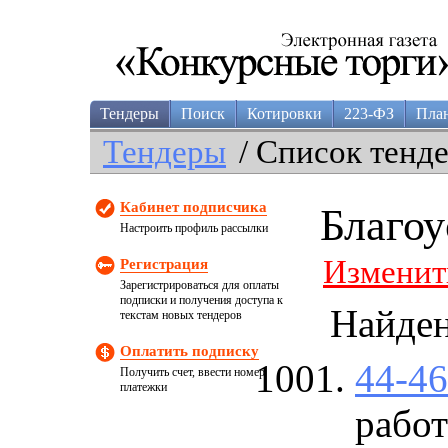
Тендеры
Поиск
Котировки
223-ФЗ
Пла
Тендеры
/ Список тенд
Кабинет подписчика
Благоу
Настроить профиль рассылки
Изменит
Регистрация
Зарегистрироваться для оплаты
подписки и получения доступа к
Найде
текстам новых тендеров
Оплатить подписку
44-4
Получить счет, ввести номер
платежки
работ