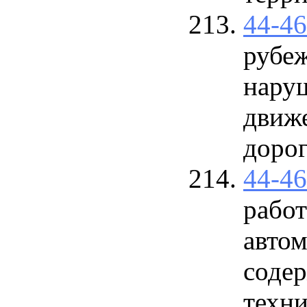
44-4
рубе
нару
движ
доро
44-4
рабо
авто
соде
техни