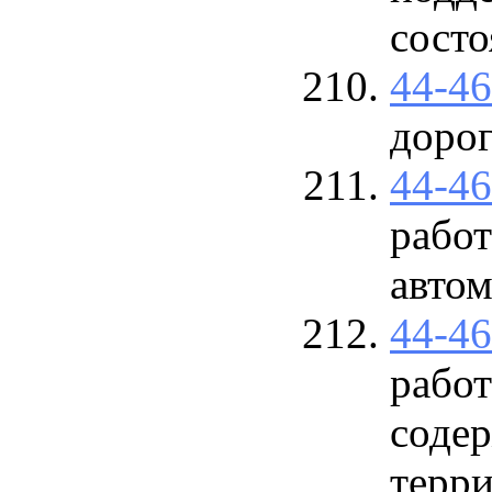
состо
44-4
дорог
44-4
рабо
авто
44-4
работ
соде
терр