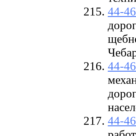
44-4
дорог
щебн
Чебар
44-4
меха
дорог
насел
44-4
рабо