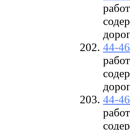
работ
соде
доро
44-4
работ
соде
доро
44-4
работ
соде