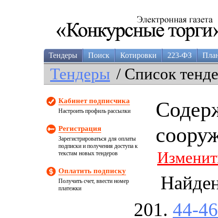
Тендеры
Поиск
Котировки
223-ФЗ
Пла
Тендеры
/ Список тенд
Кабинет подписчика
Содерж
Настроить профиль рассылки
соору
Регистрация
Зарегистрироваться для оплаты
подписки и получения доступа к
Изменит
текстам новых тендеров
Оплатить подписку
Найде
Получить счет, ввести номер
платежки
44-4