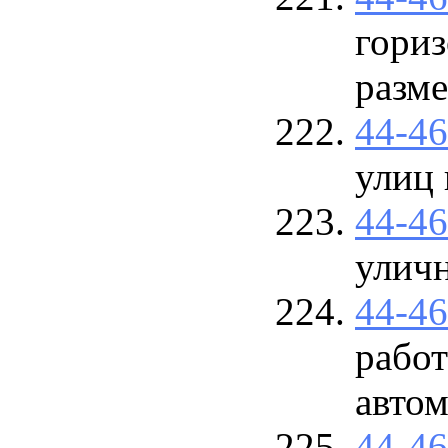
гори
разм
44-4
улиц
44-4
улич
44-4
рабо
авто
44-4