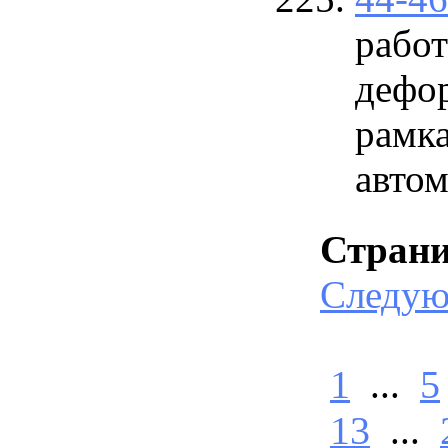
рабо
дефо
рамк
авто
Стран
Следу
1
...
5
13
...