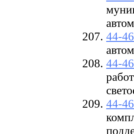
муни
авто
44-4
авто
44-4
работ
свето
44-4
комп
подд