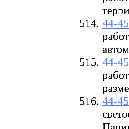
терри
44-4
рабо
авто
44-4
рабо
разм
44-4
свето
Папин