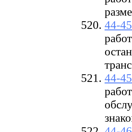
разм
44-4
рабо
оста
транс
44-4
работ
обсл
знако
44-4