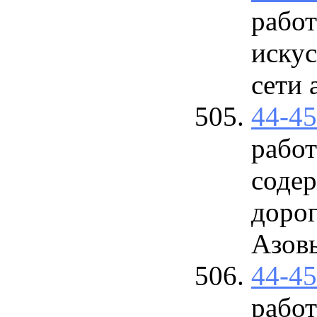
рабо
иску
сети
44-4
работ
соде
доро
Азов
44-4
рабо