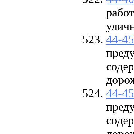
работ
улич
44-4
пред
соде
дорож
44-4
пред
соде
дорож