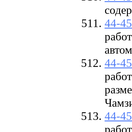
содер
44-4
рабо
авто
44-4
рабо
разме
Чамзи
44-4
работ