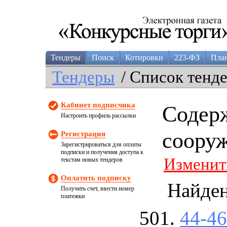
Тендеры
Поиск
Котировки
223-ФЗ
Пла
Тендеры
/ Список тенд
Кабинет подписчика
Содерж
Настроить профиль рассылки
соору
Регистрация
Зарегистрироваться для оплаты
подписки и получения доступа к
Изменит
текстам новых тендеров
Оплатить подписку
Найде
Получить счет, ввести номер
платежки
44-4