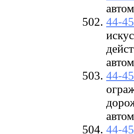
авто
44-4
иску
дейс
авто
44-4
огра
доро
авто
44-4