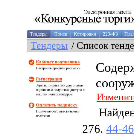
Тендеры
Поиск
Котировки
223-ФЗ
Пла
Тендеры
/ Список тенд
Кабинет подписчика
Содерж
Настроить профиль рассылки
соору
Регистрация
Зарегистрироваться для оплаты
подписки и получения доступа к
Изменит
текстам новых тендеров
Оплатить подписку
Найде
Получить счет, ввести номер
платежки
44-4