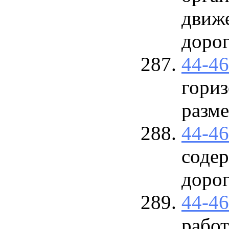
движ
доро
44-4
гори
разм
44-4
соде
доро
44-4
рабо