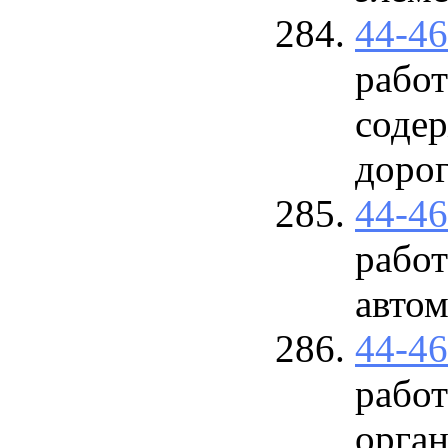
44-4
работ
соде
доро
44-4
рабо
авто
44-4
работ
орга