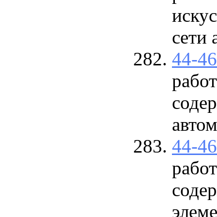
иску
сети
44-4
работ
соде
авто
44-4
работ
соде
элем