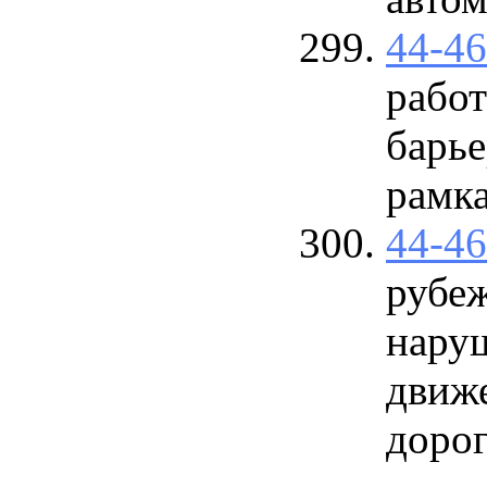
44-4
работ
барье
рамка
44-4
рубе
нару
движ
доро