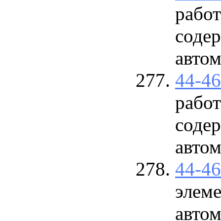
работ
соде
авто
44-4
работ
соде
авто
44-4
элеме
авто