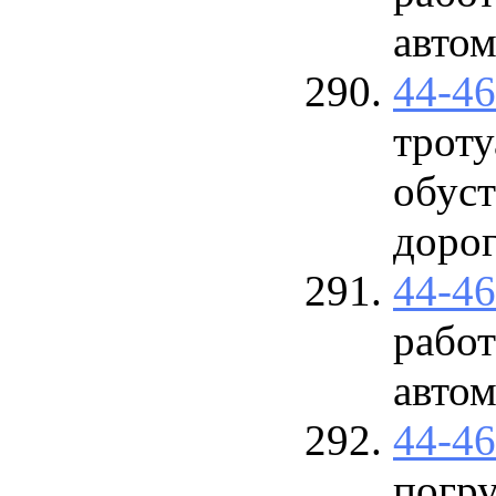
авто
44-4
троту
обус
доро
44-4
рабо
авто
44-4
погру