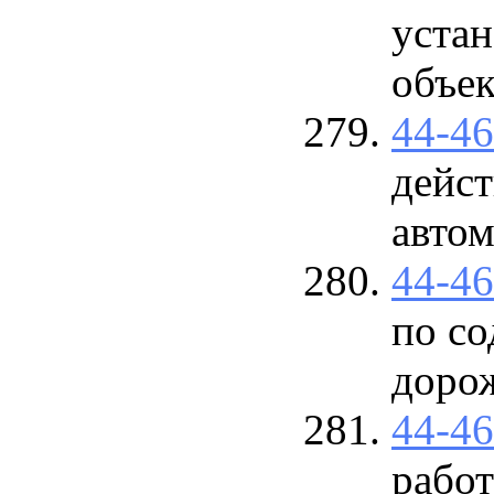
устан
объект
44-4
дейс
авто
44-4
по с
доро
44-4
рабо