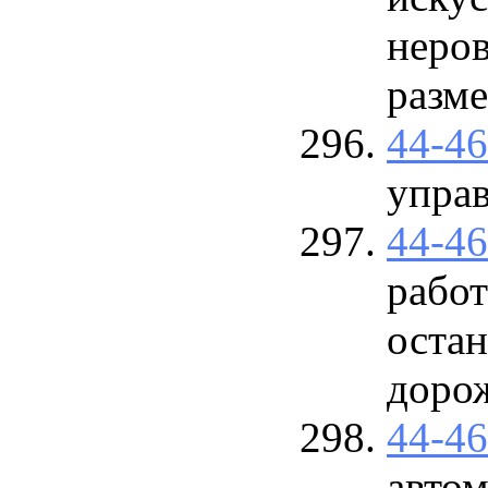
неров
размет
44-4
упра
44-4
работ
оста
доро
44-4
авто