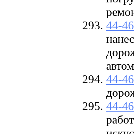
ремон
44-4
нане
доро
авто
44-4
доро
44-4
работ
иску